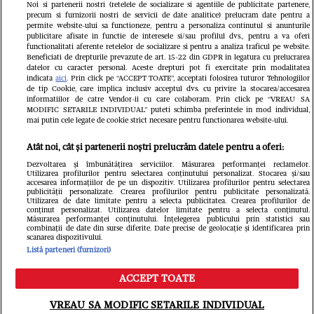
Noi si partenerii nostri (retelele de socializare si agentiile de publicitate partenere,
precum si furnizorii nostri de servicii de date analitice) prelucram date pentru a
permite website-ului sa functioneze, pentru a personaliza continutul si anunturile
publicitare afisate in functie de interesele si/sau profilul dvs., pentru a va oferi
functionalitati aferente retelelor de socializare si pentru a analiza traficul pe website.
Beneficiati de drepturile prevazute de art. 15-22 din GDPR in legatura cu prelucrarea
datelor cu caracter personal. Aceste drepturi pot fi exercitate prin modalitatea
indicata
aici
. Prin click pe “ACCEPT TOATE”, acceptati folosirea tuturor Tehnologiilor
de tip Cookie, care implica inclusiv acceptul dvs. cu privire la stocarea/accesarea
informatiilor de catre Vendor-ii cu care colaboram. Prin click pe “VREAU SA
MODIFIC SETARILE INDIVIDUAL” puteti schimba preferintele in mod individual,
mai putin cele legate de cookie strict necesare pentru functionarea website-ului.
Atât noi, cât și partenerii noștri prelucrăm datele pentru a oferi:
Dezvoltarea și îmbunătățirea serviciilor. Măsurarea performanței reclamelor.
Utilizarea profilurilor pentru selectarea conținutului personalizat. Stocarea și/sau
accesarea informațiilor de pe un dispozitiv. Utilizarea profilurilor pentru selectarea
publicității personalizate. Crearea profilurilor pentru publicitate personalizată.
Un vecin instruit poate salva
Intră în 
Utilizarea de date limitate pentru a selecta publicitatea. Crearea profilurilor de
conținut personalizat. Utilizarea datelor limitate pentru a selecta conținutul.
o viață. Vezi despre ce e
IKEA PS
Măsurarea performanței conținutului. Înțelegerea publicului prin statistici sau
combinații de date din surse diferite. Date precise de geolocație și identificarea prin
scanarea dispozitivului.
vorba
Listă parteneri (furnizori)
ACCEPT TOATE
VREAU SA MODIFIC SETARILE INDIVIDUAL