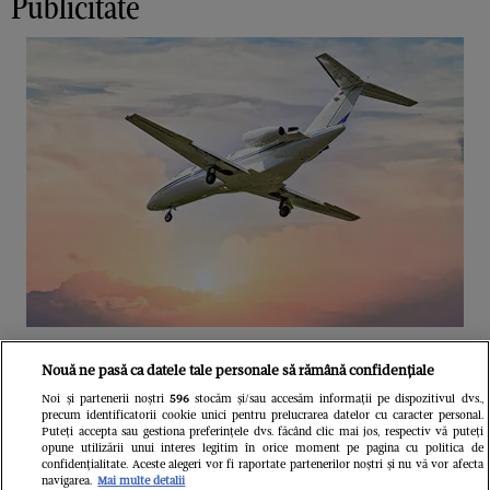
Publicitate
Unul dintre cele mai folosite
Nouă ne pasă ca datele tale personale să rămână confidențiale
aeroporturi din Europa își închide
Noi și partenerii noștri
596
stocăm și/sau accesăm informații pe dispozitivul dvs.,
precum identificatorii cookie unici pentru prelucrarea datelor cu caracter personal.
complet porțile timp de trei luni.
Puteți accepta sau gestiona preferințele dvs. făcând clic mai jos, respectiv vă puteți
opune utilizării unui interes legitim în orice moment pe pagina cu politica de
Milioane de pasageri, afectați
confidențialitate. Aceste alegeri vor fi raportate partenerilor noștri și nu vă vor afecta
navigarea.
Mai multe detalii