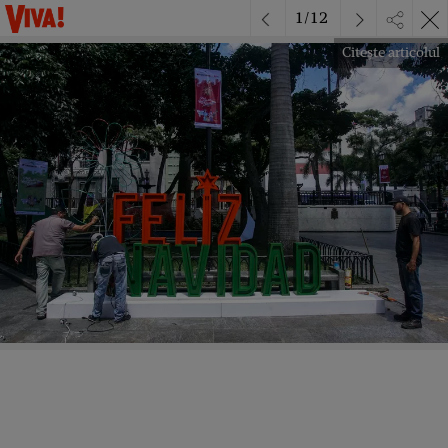
1
/
12
Citește articolul