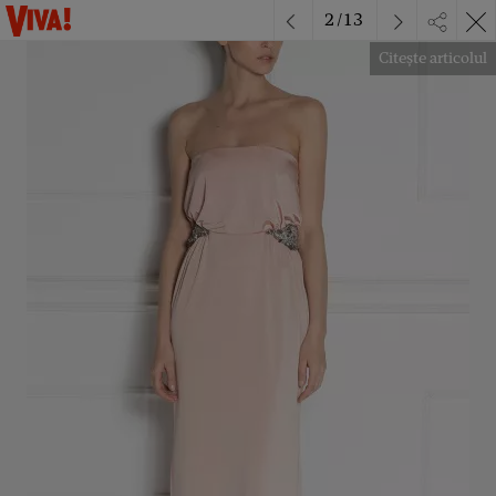
2
/
13
Citește articolul