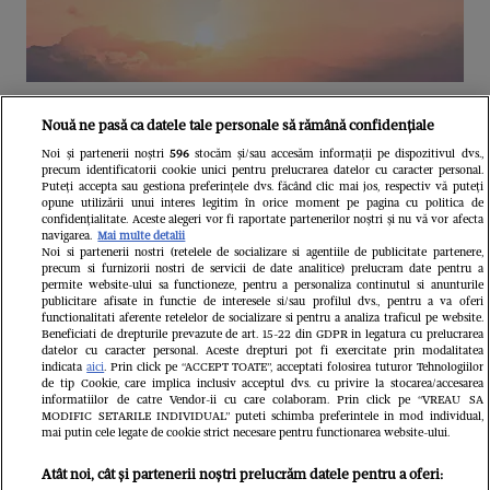
Unul dintre cele mai folosite
Nouă ne pasă ca datele tale personale să rămână confidențiale
aeroporturi din Europa își închide
Noi și partenerii noștri
596
stocăm și/sau accesăm informații pe dispozitivul dvs.,
precum identificatorii cookie unici pentru prelucrarea datelor cu caracter personal.
complet porțile timp de trei luni.
Puteți accepta sau gestiona preferințele dvs. făcând clic mai jos, respectiv vă puteți
opune utilizării unui interes legitim în orice moment pe pagina cu politica de
Milioane de pasageri, afectați
confidențialitate. Aceste alegeri vor fi raportate partenerilor noștri și nu vă vor afecta
navigarea.
Mai multe detalii
Noi si partenerii nostri (retelele de socializare si agentiile de publicitate partenere,
precum si furnizorii nostri de servicii de date analitice) prelucram date pentru a
permite website-ului sa functioneze, pentru a personaliza continutul si anunturile
publicitare afisate in functie de interesele si/sau profilul dvs., pentru a va oferi
functionalitati aferente retelelor de socializare si pentru a analiza traficul pe website.
Beneficiati de drepturile prevazute de art. 15-22 din GDPR in legatura cu prelucrarea
datelor cu caracter personal. Aceste drepturi pot fi exercitate prin modalitatea
indicata
aici
. Prin click pe “ACCEPT TOATE”, acceptati folosirea tuturor Tehnologiilor
de tip Cookie, care implica inclusiv acceptul dvs. cu privire la stocarea/accesarea
informatiilor de catre Vendor-ii cu care colaboram. Prin click pe “VREAU SA
MODIFIC SETARILE INDIVIDUAL” puteti schimba preferintele in mod individual,
mai putin cele legate de cookie strict necesare pentru functionarea website-ului.
Atât noi, cât și partenerii noștri prelucrăm datele pentru a oferi: