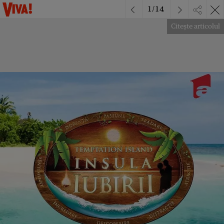
1
/
14
Citește articolul