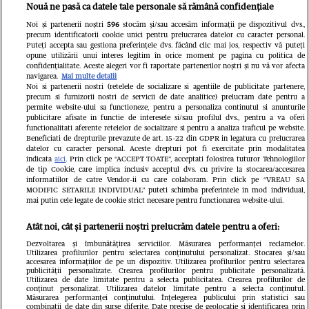
Nouă ne pasă ca datele tale personale să rămână confidențiale
aeroporturi din Europa își închide
Noi și partenerii noștri
596
stocăm și/sau accesăm informații pe dispozitivul dvs.,
precum identificatorii cookie unici pentru prelucrarea datelor cu caracter personal.
complet porțile timp de trei luni.
Puteți accepta sau gestiona preferințele dvs. făcând clic mai jos, respectiv vă puteți
opune utilizării unui interes legitim în orice moment pe pagina cu politica de
Milioane de pasageri, afectați
confidențialitate. Aceste alegeri vor fi raportate partenerilor noștri și nu vă vor afecta
navigarea.
Mai multe detalii
Noi si partenerii nostri (retelele de socializare si agentiile de publicitate partenere,
precum si furnizorii nostri de servicii de date analitice) prelucram date pentru a
permite website-ului sa functioneze, pentru a personaliza continutul si anunturile
publicitare afisate in functie de interesele si/sau profilul dvs., pentru a va oferi
functionalitati aferente retelelor de socializare si pentru a analiza traficul pe website.
Beneficiati de drepturile prevazute de art. 15-22 din GDPR in legatura cu prelucrarea
datelor cu caracter personal. Aceste drepturi pot fi exercitate prin modalitatea
indicata
aici
. Prin click pe “ACCEPT TOATE”, acceptati folosirea tuturor Tehnologiilor
de tip Cookie, care implica inclusiv acceptul dvs. cu privire la stocarea/accesarea
informatiilor de catre Vendor-ii cu care colaboram. Prin click pe “VREAU SA
MODIFIC SETARILE INDIVIDUAL” puteti schimba preferintele in mod individual,
mai putin cele legate de cookie strict necesare pentru functionarea website-ului.
Atât noi, cât și partenerii noștri prelucrăm datele pentru a oferi:
Dezvoltarea și îmbunătățirea serviciilor. Măsurarea performanței reclamelor.
Utilizarea profilurilor pentru selectarea conținutului personalizat. Stocarea și/sau
accesarea informațiilor de pe un dispozitiv. Utilizarea profilurilor pentru selectarea
publicității personalizate. Crearea profilurilor pentru publicitate personalizată.
Un vecin instruit poate salva
Intră în 
Utilizarea de date limitate pentru a selecta publicitatea. Crearea profilurilor de
conținut personalizat. Utilizarea datelor limitate pentru a selecta conținutul.
o viață. Vezi despre ce e
IKEA PS
Măsurarea performanței conținutului. Înțelegerea publicului prin statistici sau
combinații de date din surse diferite. Date precise de geolocație și identificarea prin