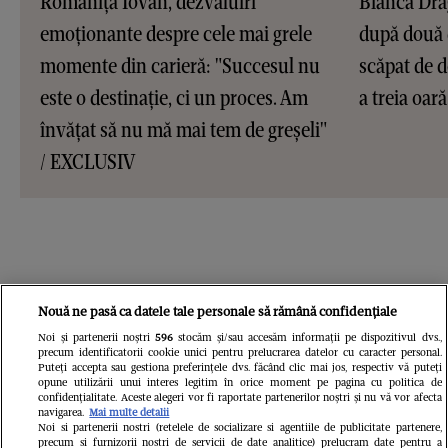
Romanița Iovan, dezvăluiri
Bianca Dră
emoționante despre cele mai grele
după două 
momente din carieră: "Succesul nu
scăpat de d
este o destinație, ci un proces. Am
a treia oar
învățat să nu mă mai tem de greșeli"
/ EXCLUSIV
Nouă ne pasă ca datele tale personale să rămână confidențiale
Noi și partenerii noștri
596
stocăm și/sau accesăm informații pe dispozitivul dvs.,
precum identificatorii cookie unici pentru prelucrarea datelor cu caracter personal.
Puteți accepta sau gestiona preferințele dvs. făcând clic mai jos, respectiv vă puteți
opune utilizării unui interes legitim în orice moment pe pagina cu politica de
confidențialitate. Aceste alegeri vor fi raportate partenerilor noștri și nu vă vor afecta
navigarea.
Mai multe detalii
Noi si partenerii nostri (retelele de socializare si agentiile de publicitate partenere,
precum si furnizorii nostri de servicii de date analitice) prelucram date pentru a