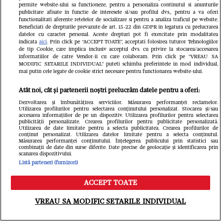
permite website-ului sa functioneze, pentru a personaliza continutul si anunturile
publicitare afisate in functie de interesele si/sau profilul dvs., pentru a va oferi
functionalitati aferente retelelor de socializare si pentru a analiza traficul pe website.
Beneficiati de drepturile prevazute de art. 15-22 din GDPR in legatura cu prelucrarea
datelor cu caracter personal. Aceste drepturi pot fi exercitate prin modalitatea
indicata
aici
. Prin click pe “ACCEPT TOATE”, acceptati folosirea tuturor Tehnologiilor
de tip Cookie, care implica inclusiv acceptul dvs. cu privire la stocarea/accesarea
informatiilor de catre Vendor-ii cu care colaboram. Prin click pe “VREAU SA
MODIFIC SETARILE INDIVIDUAL” puteti schimba preferintele in mod individual,
mai putin cele legate de cookie strict necesare pentru functionarea website-ului.
Atât noi, cât și partenerii noștri prelucrăm datele pentru a oferi:
Citește în continuare
Dezvoltarea și îmbunătățirea serviciilor. Măsurarea performanței reclamelor.
Utilizarea profilurilor pentru selectarea conținutului personalizat. Stocarea și/sau
accesarea informațiilor de pe un dispozitiv. Utilizarea profilurilor pentru selectarea
publicității personalizate. Crearea profilurilor pentru publicitate personalizată.
Utilizarea de date limitate pentru a selecta publicitatea. Crearea profilurilor de
conținut personalizat. Utilizarea datelor limitate pentru a selecta conținutul.
Măsurarea performanței conținutului. Înțelegerea publicului prin statistici sau
combinații de date din surse diferite. Date precise de geolocație și identificarea prin
scanarea dispozitivului.
Listă parteneri (furnizori)
ACCEPT TOATE
Meniu
Caută
VREAU SA MODIFIC SETARILE INDIVIDUAL