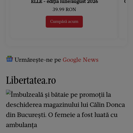
ELLE - ediția iulie/august 2026
Gard
39.99 RON
Cumpără acum
Urmărește-ne pe
Google News
Libertatea.ro