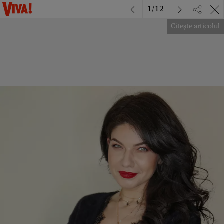
1
/
12
Citește articolul