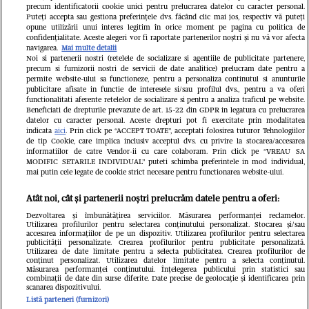
precum identificatorii cookie unici pentru prelucrarea datelor cu caracter personal.
complet porțile timp de trei luni.
Puteți accepta sau gestiona preferințele dvs. făcând clic mai jos, respectiv vă puteți
opune utilizării unui interes legitim în orice moment pe pagina cu politica de
Milioane de pasageri, afectați
confidențialitate. Aceste alegeri vor fi raportate partenerilor noștri și nu vă vor afecta
navigarea.
Mai multe detalii
Noi si partenerii nostri (retelele de socializare si agentiile de publicitate partenere,
precum si furnizorii nostri de servicii de date analitice) prelucram date pentru a
permite website-ului sa functioneze, pentru a personaliza continutul si anunturile
publicitare afisate in functie de interesele si/sau profilul dvs., pentru a va oferi
functionalitati aferente retelelor de socializare si pentru a analiza traficul pe website.
Beneficiati de drepturile prevazute de art. 15-22 din GDPR in legatura cu prelucrarea
datelor cu caracter personal. Aceste drepturi pot fi exercitate prin modalitatea
indicata
aici
. Prin click pe “ACCEPT TOATE”, acceptati folosirea tuturor Tehnologiilor
de tip Cookie, care implica inclusiv acceptul dvs. cu privire la stocarea/accesarea
informatiilor de catre Vendor-ii cu care colaboram. Prin click pe “VREAU SA
MODIFIC SETARILE INDIVIDUAL” puteti schimba preferintele in mod individual,
mai putin cele legate de cookie strict necesare pentru functionarea website-ului.
Atât noi, cât și partenerii noștri prelucrăm datele pentru a oferi:
Dezvoltarea și îmbunătățirea serviciilor. Măsurarea performanței reclamelor.
Utilizarea profilurilor pentru selectarea conținutului personalizat. Stocarea și/sau
accesarea informațiilor de pe un dispozitiv. Utilizarea profilurilor pentru selectarea
publicității personalizate. Crearea profilurilor pentru publicitate personalizată.
Un vecin instruit poate salva
Intră în 
Utilizarea de date limitate pentru a selecta publicitatea. Crearea profilurilor de
conținut personalizat. Utilizarea datelor limitate pentru a selecta conținutul.
o viață. Vezi despre ce e
IKEA PS
Măsurarea performanței conținutului. Înțelegerea publicului prin statistici sau
combinații de date din surse diferite. Date precise de geolocație și identificarea prin
scanarea dispozitivului.
vorba
Listă parteneri (furnizori)