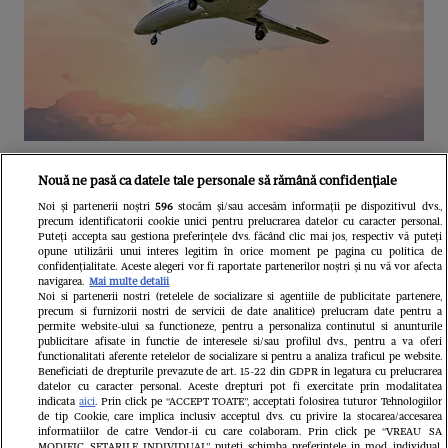
Unul dintre cele mai folosite
Nouă ne pasă ca datele tale personale să rămână confidențiale
aeroporturi din Europa își închide
Noi și partenerii noștri
596
stocăm și/sau accesăm informații pe dispozitivul dvs.,
precum identificatorii cookie unici pentru prelucrarea datelor cu caracter personal.
complet porțile timp de trei luni.
Puteți accepta sau gestiona preferințele dvs. făcând clic mai jos, respectiv vă puteți
opune utilizării unui interes legitim în orice moment pe pagina cu politica de
Milioane de pasageri, afectați
confidențialitate. Aceste alegeri vor fi raportate partenerilor noștri și nu vă vor afecta
navigarea.
Mai multe detalii
Noi si partenerii nostri (retelele de socializare si agentiile de publicitate partenere,
precum si furnizorii nostri de servicii de date analitice) prelucram date pentru a
permite website-ului sa functioneze, pentru a personaliza continutul si anunturile
publicitare afisate in functie de interesele si/sau profilul dvs., pentru a va oferi
functionalitati aferente retelelor de socializare si pentru a analiza traficul pe website.
Beneficiati de drepturile prevazute de art. 15-22 din GDPR in legatura cu prelucrarea
datelor cu caracter personal. Aceste drepturi pot fi exercitate prin modalitatea
indicata
aici
. Prin click pe “ACCEPT TOATE”, acceptati folosirea tuturor Tehnologiilor
de tip Cookie, care implica inclusiv acceptul dvs. cu privire la stocarea/accesarea
informatiilor de catre Vendor-ii cu care colaboram. Prin click pe “VREAU SA
MODIFIC SETARILE INDIVIDUAL” puteti schimba preferintele in mod individual,