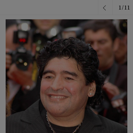
1
/
11