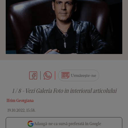
Urmărește-ne
1 / 8 - Vezi Galeria Foto in interiorul articolului
Ifrim Georgiana
19.10.2022, 15:58
.
Adaugă-ne ca sursă preferată în Google