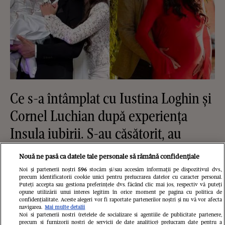
Ce s-a întâmplat cu Iustina Loghin și
Cornel Luchian după experiența
Insula iubirii. S-au căsătorit, au
devenit părinții unei fetițe, iar ea este
Nouă ne pasă ca datele tale personale să rămână confidențiale
însărcinată cu băiețel
Noi și partenerii noștri
596
stocăm și/sau accesăm informații pe dispozitivul dvs.,
precum identificatorii cookie unici pentru prelucrarea datelor cu caracter personal.
Puteți accepta sau gestiona preferințele dvs. făcând clic mai jos, respectiv vă puteți
opune utilizării unui interes legitim în orice moment pe pagina cu politica de
confidențialitate. Aceste alegeri vor fi raportate partenerilor noștri și nu vă vor afecta
navigarea.
Mai multe detalii
Noi si partenerii nostri (retelele de socializare si agentiile de publicitate partenere,
precum si furnizorii nostri de servicii de date analitice) prelucram date pentru a