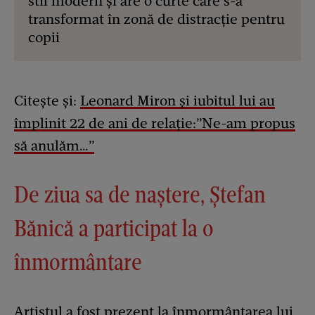
stil modern și are o curte care s-a
transformat în zonă de distracție pentru
copii
Citește și:
Leonard Miron și iubitul lui au
împlinit 22 de ani de relație:”Ne-am propus
să anulăm…”
De ziua sa de naștere, Ștefan
Bănică a participat la o
înmormântare
Artistul a fost prezent la înmormântarea lui