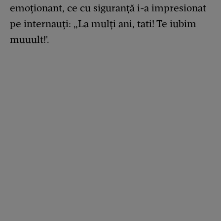
emoționant, ce cu siguranță i-a impresionat
pe internauți: „La mulți ani, tati! Te iubim
muuult!'.