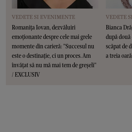
VEDETE SI EVENIMENTE
VEDETE S
Romanița Iovan, dezvăluiri
Bianca Dră
emoționante despre cele mai grele
după două 
momente din carieră: "Succesul nu
scăpat de d
este o destinație, ci un proces. Am
a treia oar
învățat să nu mă mai tem de greșeli"
/ EXCLUSIV