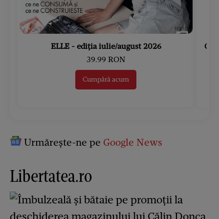
ELLE - ediția iulie/august 2026
Gard
39.99 RON
Cumpără acum
Urmărește-ne pe
Google News
Libertatea.ro