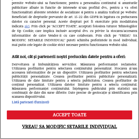
permite website-ului sa functioneze, pentru a personaliza continutul si anunturile
publicitare afisate in functie de interesele si/sau profilul dvs., pentru a va oferi
functionalitati aferente retelelor de socializare si pentru a analiza traficul pe website.
Beneficiati de drepturile prevazute de art. 15-22 din GDPR in legatura cu prelucrarea
datelor cu caracter personal. Aceste drepturi pot fi exercitate prin modalitatea
indicata
aici
. Prin click pe “ACCEPT TOATE”, acceptati folosirea tuturor Tehnologiilor
de tip Cookie, care implica inclusiv acceptul dvs. cu privire la stocarea/accesarea
informatiilor de catre Vendor-ii cu care colaboram. Prin click pe “VREAU SA
MODIFIC SETARILE INDIVIDUAL” puteti schimba preferintele in mod individual,
mai putin cele legate de cookie strict necesare pentru functionarea website-ului.
Atât noi, cât și partenerii noștri prelucrăm datele pentru a oferi:
Dezvoltarea și îmbunătățirea serviciilor. Măsurarea performanței reclamelor.
Utilizarea profilurilor pentru selectarea conținutului personalizat. Stocarea și/sau
Ioana Ginghină, adevărul despre
accesarea informațiilor de pe un dispozitiv. Utilizarea profilurilor pentru selectarea
publicității personalizate. Crearea profilurilor pentru publicitate personalizată.
Utilizarea de date limitate pentru a selecta publicitatea. Crearea profilurilor de
relația cu Alexandru Ciucu, care a
conținut personalizat. Utilizarea datelor limitate pentru a selecta conținutul.
Măsurarea performanței conținutului. Înțelegerea publicului prin statistici sau
combinații de date din surse diferite. Date precise de geolocație și identificarea prin
negat că i-a făcut avansuri. Ce spune
scanarea dispozitivului.
Listă parteneri (furnizori)
soțul ei despre controversele
ACCEPT TOATE
recente: „Nici nu a văzut!”
Meniu
Caută
VREAU SA MODIFIC SETARILE INDIVIDUAL