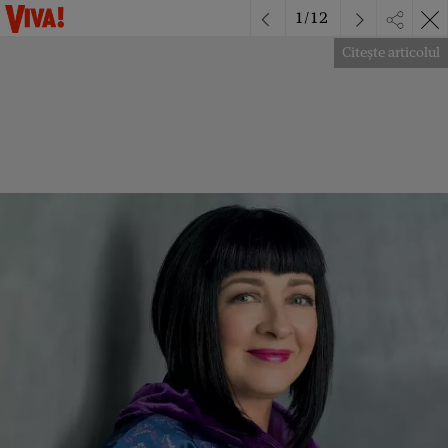
1
/
12
Citește articolul