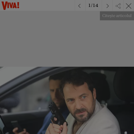
1
/
14
Citește articolul