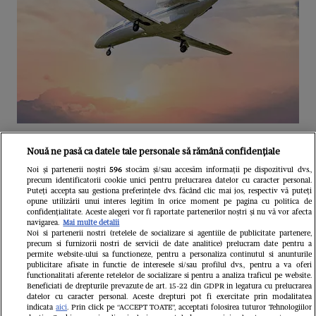
Unul dintre cele mai folosite
Nouă ne pasă ca datele tale personale să rămână confidențiale
aeroporturi din Europa își închide
Noi și partenerii noștri
596
stocăm și/sau accesăm informații pe dispozitivul dvs.,
precum identificatorii cookie unici pentru prelucrarea datelor cu caracter personal.
complet porțile timp de trei luni.
Puteți accepta sau gestiona preferințele dvs. făcând clic mai jos, respectiv vă puteți
opune utilizării unui interes legitim în orice moment pe pagina cu politica de
Milioane de pasageri, afectați
confidențialitate. Aceste alegeri vor fi raportate partenerilor noștri și nu vă vor afecta
navigarea.
Mai multe detalii
Noi si partenerii nostri (retelele de socializare si agentiile de publicitate partenere,
precum si furnizorii nostri de servicii de date analitice) prelucram date pentru a
permite website-ului sa functioneze, pentru a personaliza continutul si anunturile
publicitare afisate in functie de interesele si/sau profilul dvs., pentru a va oferi
functionalitati aferente retelelor de socializare si pentru a analiza traficul pe website.
Beneficiati de drepturile prevazute de art. 15-22 din GDPR in legatura cu prelucrarea
datelor cu caracter personal. Aceste drepturi pot fi exercitate prin modalitatea
indicata
aici
. Prin click pe “ACCEPT TOATE”, acceptati folosirea tuturor Tehnologiilor