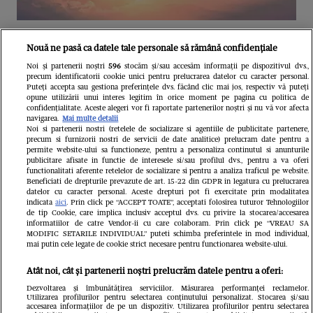
Unul dintre cele mai folosite
Nouă ne pasă ca datele tale personale să rămână confidențiale
aeroporturi din Europa își închide
Noi și partenerii noștri
596
stocăm și/sau accesăm informații pe dispozitivul dvs.,
precum identificatorii cookie unici pentru prelucrarea datelor cu caracter personal.
complet porțile timp de trei luni.
Puteți accepta sau gestiona preferințele dvs. făcând clic mai jos, respectiv vă puteți
opune utilizării unui interes legitim în orice moment pe pagina cu politica de
Milioane de pasageri, afectați
confidențialitate. Aceste alegeri vor fi raportate partenerilor noștri și nu vă vor afecta
navigarea.
Mai multe detalii
Noi si partenerii nostri (retelele de socializare si agentiile de publicitate partenere,
precum si furnizorii nostri de servicii de date analitice) prelucram date pentru a
permite website-ului sa functioneze, pentru a personaliza continutul si anunturile
publicitare afisate in functie de interesele si/sau profilul dvs., pentru a va oferi
functionalitati aferente retelelor de socializare si pentru a analiza traficul pe website.
Beneficiati de drepturile prevazute de art. 15-22 din GDPR in legatura cu prelucrarea
datelor cu caracter personal. Aceste drepturi pot fi exercitate prin modalitatea
indicata
aici
. Prin click pe “ACCEPT TOATE”, acceptati folosirea tuturor Tehnologiilor
de tip Cookie, care implica inclusiv acceptul dvs. cu privire la stocarea/accesarea
informatiilor de catre Vendor-ii cu care colaboram. Prin click pe “VREAU SA
MODIFIC SETARILE INDIVIDUAL” puteti schimba preferintele in mod individual,
mai putin cele legate de cookie strict necesare pentru functionarea website-ului.
Atât noi, cât și partenerii noștri prelucrăm datele pentru a oferi:
Dezvoltarea și îmbunătățirea serviciilor. Măsurarea performanței reclamelor.
Utilizarea profilurilor pentru selectarea conținutului personalizat. Stocarea și/sau
accesarea informațiilor de pe un dispozitiv. Utilizarea profilurilor pentru selectarea