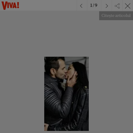
1
/
9
Citește articolul