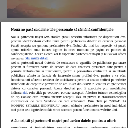
Unul dintre cele mai folosite
Nouă ne pasă ca datele tale personale să rămână confidențiale
aeroporturi din Europa își închide
Noi și partenerii noștri
596
stocăm și/sau accesăm informații pe dispozitivul dvs.,
precum identificatorii cookie unici pentru prelucrarea datelor cu caracter personal.
complet porțile timp de trei luni.
Puteți accepta sau gestiona preferințele dvs. făcând clic mai jos, respectiv vă puteți
opune utilizării unui interes legitim în orice moment pe pagina cu politica de
Milioane de pasageri, afectați
confidențialitate. Aceste alegeri vor fi raportate partenerilor noștri și nu vă vor afecta
navigarea.
Mai multe detalii
Noi si partenerii nostri (retelele de socializare si agentiile de publicitate partenere,
precum si furnizorii nostri de servicii de date analitice) prelucram date pentru a
permite website-ului sa functioneze, pentru a personaliza continutul si anunturile
publicitare afisate in functie de interesele si/sau profilul dvs., pentru a va oferi
functionalitati aferente retelelor de socializare si pentru a analiza traficul pe website.
Beneficiati de drepturile prevazute de art. 15-22 din GDPR in legatura cu prelucrarea
datelor cu caracter personal. Aceste drepturi pot fi exercitate prin modalitatea
indicata
aici
. Prin click pe “ACCEPT TOATE”, acceptati folosirea tuturor Tehnologiilor
de tip Cookie, care implica inclusiv acceptul dvs. cu privire la stocarea/accesarea
informatiilor de catre Vendor-ii cu care colaboram. Prin click pe “VREAU SA
MODIFIC SETARILE INDIVIDUAL” puteti schimba preferintele in mod individual,
mai putin cele legate de cookie strict necesare pentru functionarea website-ului.
Atât noi, cât și partenerii noștri prelucrăm datele pentru a oferi:
Dezvoltarea și îmbunătățirea serviciilor. Măsurarea performanței reclamelor.