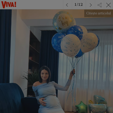
1
/
12
Citește articolul