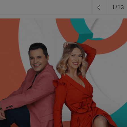
1
/
13