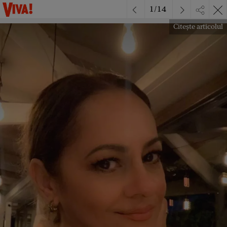
1
/
14
Citește articolul