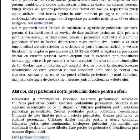
precum identificatorii cookie unici pentru prelucrarea datelor cu caracter personal.
complet porțile timp de trei luni.
Puteți accepta sau gestiona preferințele dvs. făcând clic mai jos, respectiv vă puteți
opune utilizării unui interes legitim în orice moment pe pagina cu politica de
Milioane de pasageri, afectați
confidențialitate. Aceste alegeri vor fi raportate partenerilor noștri și nu vă vor afecta
navigarea.
Mai multe detalii
Noi si partenerii nostri (retelele de socializare si agentiile de publicitate partenere,
precum si furnizorii nostri de servicii de date analitice) prelucram date pentru a
permite website-ului sa functioneze, pentru a personaliza continutul si anunturile
publicitare afisate in functie de interesele si/sau profilul dvs., pentru a va oferi
functionalitati aferente retelelor de socializare si pentru a analiza traficul pe website.
Beneficiati de drepturile prevazute de art. 15-22 din GDPR in legatura cu prelucrarea
datelor cu caracter personal. Aceste drepturi pot fi exercitate prin modalitatea
indicata
aici
. Prin click pe “ACCEPT TOATE”, acceptati folosirea tuturor Tehnologiilor
de tip Cookie, care implica inclusiv acceptul dvs. cu privire la stocarea/accesarea
informatiilor de catre Vendor-ii cu care colaboram. Prin click pe “VREAU SA
MODIFIC SETARILE INDIVIDUAL” puteti schimba preferintele in mod individual,
mai putin cele legate de cookie strict necesare pentru functionarea website-ului.
Atât noi, cât și partenerii noștri prelucrăm datele pentru a oferi:
Dezvoltarea și îmbunătățirea serviciilor. Măsurarea performanței reclamelor.
Utilizarea profilurilor pentru selectarea conținutului personalizat. Stocarea și/sau
accesarea informațiilor de pe un dispozitiv. Utilizarea profilurilor pentru selectarea
publicității personalizate. Crearea profilurilor pentru publicitate personalizată.
Un vecin instruit poate salva
Intră în 
Utilizarea de date limitate pentru a selecta publicitatea. Crearea profilurilor de
conținut personalizat. Utilizarea datelor limitate pentru a selecta conținutul.
o viață. Vezi despre ce e
IKEA PS
Măsurarea performanței conținutului. Înțelegerea publicului prin statistici sau
combinații de date din surse diferite. Date precise de geolocație și identificarea prin
scanarea dispozitivului.
vorba
Listă parteneri (furnizori)