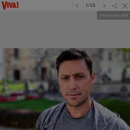
1
/
12
Citește articolul