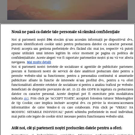
Unul dintre cele mai folosite
Nouă ne pasă ca datele tale personale să rămână confidențiale
aeroporturi din Europa își închide
Noi și partenerii noștri
596
stocăm și/sau accesăm informații pe dispozitivul dvs.,
precum identificatorii cookie unici pentru prelucrarea datelor cu caracter personal.
complet porțile timp de trei luni.
Puteți accepta sau gestiona preferințele dvs. făcând clic mai jos, respectiv vă puteți
opune utilizării unui interes legitim în orice moment pe pagina cu politica de
Milioane de pasageri, afectați
confidențialitate. Aceste alegeri vor fi raportate partenerilor noștri și nu vă vor afecta
navigarea.
Mai multe detalii
Noi si partenerii nostri (retelele de socializare si agentiile de publicitate partenere,
precum si furnizorii nostri de servicii de date analitice) prelucram date pentru a
permite website-ului sa functioneze, pentru a personaliza continutul si anunturile
publicitare afisate in functie de interesele si/sau profilul dvs., pentru a va oferi
functionalitati aferente retelelor de socializare si pentru a analiza traficul pe website.
Beneficiati de drepturile prevazute de art. 15-22 din GDPR in legatura cu prelucrarea
datelor cu caracter personal. Aceste drepturi pot fi exercitate prin modalitatea
indicata
aici
. Prin click pe “ACCEPT TOATE”, acceptati folosirea tuturor Tehnologiilor
de tip Cookie, care implica inclusiv acceptul dvs. cu privire la stocarea/accesarea
informatiilor de catre Vendor-ii cu care colaboram. Prin click pe “VREAU SA
MODIFIC SETARILE INDIVIDUAL” puteti schimba preferintele in mod individual,
mai putin cele legate de cookie strict necesare pentru functionarea website-ului.
Atât noi, cât și partenerii noștri prelucrăm datele pentru a oferi: