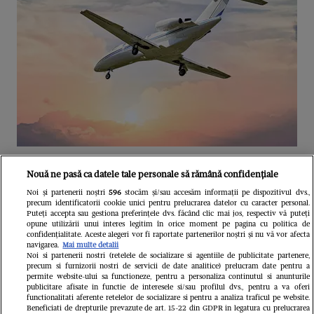
Unul dintre cele mai folosite
Nouă ne pasă ca datele tale personale să rămână confidențiale
aeroporturi din Europa își închide
Noi și partenerii noștri
596
stocăm și/sau accesăm informații pe dispozitivul dvs.,
precum identificatorii cookie unici pentru prelucrarea datelor cu caracter personal.
complet porțile timp de trei luni.
Puteți accepta sau gestiona preferințele dvs. făcând clic mai jos, respectiv vă puteți
opune utilizării unui interes legitim în orice moment pe pagina cu politica de
Milioane de pasageri, afectați
confidențialitate. Aceste alegeri vor fi raportate partenerilor noștri și nu vă vor afecta
navigarea.
Mai multe detalii
Noi si partenerii nostri (retelele de socializare si agentiile de publicitate partenere,
precum si furnizorii nostri de servicii de date analitice) prelucram date pentru a
permite website-ului sa functioneze, pentru a personaliza continutul si anunturile
publicitare afisate in functie de interesele si/sau profilul dvs., pentru a va oferi
functionalitati aferente retelelor de socializare si pentru a analiza traficul pe website.
Beneficiati de drepturile prevazute de art. 15-22 din GDPR in legatura cu prelucrarea