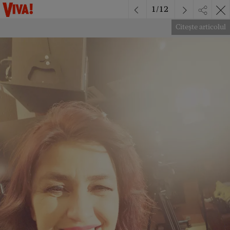
1
/
12
Citește articolul