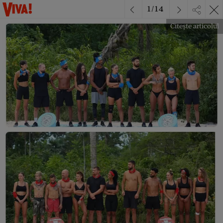
1
/
14
Citește articolul