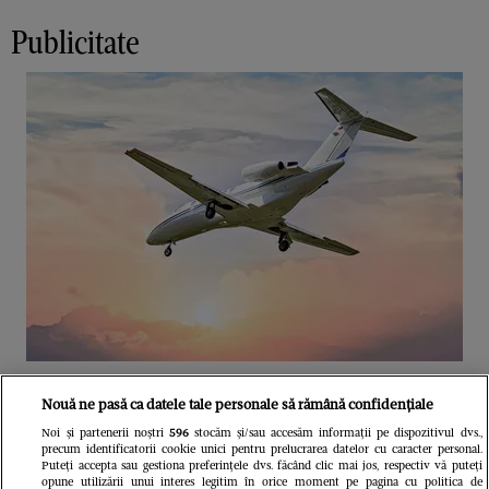
Publicitate
Unul dintre cele mai folosite
Nouă ne pasă ca datele tale personale să rămână confidențiale
aeroporturi din Europa își închide
Noi și partenerii noștri
596
stocăm și/sau accesăm informații pe dispozitivul dvs.,
precum identificatorii cookie unici pentru prelucrarea datelor cu caracter personal.
complet porțile timp de trei luni.
Puteți accepta sau gestiona preferințele dvs. făcând clic mai jos, respectiv vă puteți
opune utilizării unui interes legitim în orice moment pe pagina cu politica de