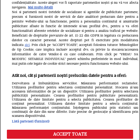
Milioane de pasageri, afectați
confidențialitate. Aceste alegeri vor fi raportate partenerilor noștri și nu vă vor afecta
navigarea.
Mai multe detalii
Noi si partenerii nostri (retelele de socializare si agentiile de publicitate partenere,
precum si furnizorii nostri de servicii de date analitice) prelucram date pentru a
permite website-ului sa functioneze, pentru a personaliza continutul si anunturile
publicitare afisate in functie de interesele si/sau profilul dvs., pentru a va oferi
functionalitati aferente retelelor de socializare si pentru a analiza traficul pe website.
Beneficiati de drepturile prevazute de art. 15-22 din GDPR in legatura cu prelucrarea
datelor cu caracter personal. Aceste drepturi pot fi exercitate prin modalitatea
indicata
aici
. Prin click pe “ACCEPT TOATE”, acceptati folosirea tuturor Tehnologiilor
de tip Cookie, care implica inclusiv acceptul dvs. cu privire la stocarea/accesarea
informatiilor de catre Vendor-ii cu care colaboram. Prin click pe “VREAU SA
MODIFIC SETARILE INDIVIDUAL” puteti schimba preferintele in mod individual,
mai putin cele legate de cookie strict necesare pentru functionarea website-ului.
Atât noi, cât și partenerii noștri prelucrăm datele pentru a oferi:
Dezvoltarea și îmbunătățirea serviciilor. Măsurarea performanței reclamelor.
Utilizarea profilurilor pentru selectarea conținutului personalizat. Stocarea și/sau
accesarea informațiilor de pe un dispozitiv. Utilizarea profilurilor pentru selectarea
publicității personalizate. Crearea profilurilor pentru publicitate personalizată.
Un vecin instruit poate salva
Intră în 
Utilizarea de date limitate pentru a selecta publicitatea. Crearea profilurilor de
conținut personalizat. Utilizarea datelor limitate pentru a selecta conținutul.
o viață. Vezi despre ce e
IKEA PS
Măsurarea performanței conținutului. Înțelegerea publicului prin statistici sau
combinații de date din surse diferite. Date precise de geolocație și identificarea prin
scanarea dispozitivului.
vorba
Listă parteneri (furnizori)
ACCEPT TOATE