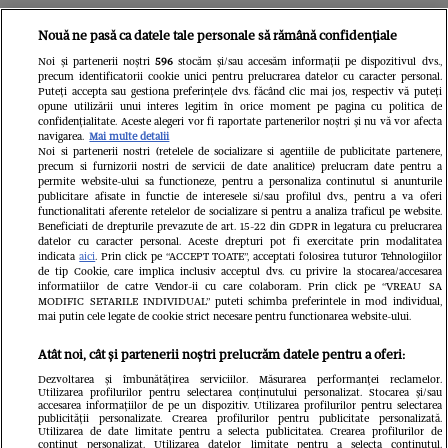
Unul dintre cele mai folosite
Nouă ne pasă ca datele tale personale să rămână confidențiale
aeroporturi din Europa își închide
Noi și partenerii noștri
596
stocăm și/sau accesăm informații pe dispozitivul dvs.,
precum identificatorii cookie unici pentru prelucrarea datelor cu caracter personal.
complet porțile timp de trei luni.
Puteți accepta sau gestiona preferințele dvs. făcând clic mai jos, respectiv vă puteți
opune utilizării unui interes legitim în orice moment pe pagina cu politica de
Milioane de pasageri, afectați
confidențialitate. Aceste alegeri vor fi raportate partenerilor noștri și nu vă vor afecta
navigarea.
Mai multe detalii
Noi si partenerii nostri (retelele de socializare si agentiile de publicitate partenere,
precum si furnizorii nostri de servicii de date analitice) prelucram date pentru a
permite website-ului sa functioneze, pentru a personaliza continutul si anunturile
publicitare afisate in functie de interesele si/sau profilul dvs., pentru a va oferi
functionalitati aferente retelelor de socializare si pentru a analiza traficul pe website.
Beneficiati de drepturile prevazute de art. 15-22 din GDPR in legatura cu prelucrarea
datelor cu caracter personal. Aceste drepturi pot fi exercitate prin modalitatea
indicata
aici
. Prin click pe “ACCEPT TOATE”, acceptati folosirea tuturor Tehnologiilor
de tip Cookie, care implica inclusiv acceptul dvs. cu privire la stocarea/accesarea
informatiilor de catre Vendor-ii cu care colaboram. Prin click pe “VREAU SA
MODIFIC SETARILE INDIVIDUAL” puteti schimba preferintele in mod individual,
mai putin cele legate de cookie strict necesare pentru functionarea website-ului.
Atât noi, cât și partenerii noștri prelucrăm datele pentru a oferi:
Dezvoltarea și îmbunătățirea serviciilor. Măsurarea performanței reclamelor.
Utilizarea profilurilor pentru selectarea conținutului personalizat. Stocarea și/sau
accesarea informațiilor de pe un dispozitiv. Utilizarea profilurilor pentru selectarea
publicității personalizate. Crearea profilurilor pentru publicitate personalizată.
Un vecin instruit poate salva
Intră în 
Utilizarea de date limitate pentru a selecta publicitatea. Crearea profilurilor de
conținut personalizat. Utilizarea datelor limitate pentru a selecta conținutul.