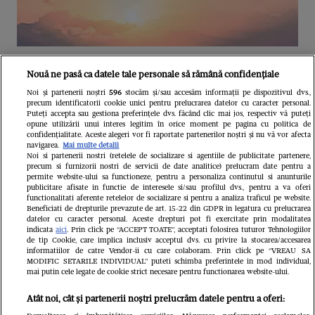
Unul dintre cele mai folosite
Nouă ne pasă ca datele tale personale să rămână confidențiale
aeroporturi din Europa își închide
Noi și partenerii noștri
596
stocăm și/sau accesăm informații pe dispozitivul dvs.,
precum identificatorii cookie unici pentru prelucrarea datelor cu caracter personal.
complet porțile timp de trei luni.
Puteți accepta sau gestiona preferințele dvs. făcând clic mai jos, respectiv vă puteți
opune utilizării unui interes legitim în orice moment pe pagina cu politica de
Milioane de pasageri, afectați
confidențialitate. Aceste alegeri vor fi raportate partenerilor noștri și nu vă vor afecta
navigarea.
Mai multe detalii
Noi si partenerii nostri (retelele de socializare si agentiile de publicitate partenere,
precum si furnizorii nostri de servicii de date analitice) prelucram date pentru a
permite website-ului sa functioneze, pentru a personaliza continutul si anunturile
publicitare afisate in functie de interesele si/sau profilul dvs., pentru a va oferi
functionalitati aferente retelelor de socializare si pentru a analiza traficul pe website.
Beneficiati de drepturile prevazute de art. 15-22 din GDPR in legatura cu prelucrarea
datelor cu caracter personal. Aceste drepturi pot fi exercitate prin modalitatea
indicata
aici
. Prin click pe “ACCEPT TOATE”, acceptati folosirea tuturor Tehnologiilor
de tip Cookie, care implica inclusiv acceptul dvs. cu privire la stocarea/accesarea
informatiilor de catre Vendor-ii cu care colaboram. Prin click pe “VREAU SA
MODIFIC SETARILE INDIVIDUAL” puteti schimba preferintele in mod individual,
mai putin cele legate de cookie strict necesare pentru functionarea website-ului.
Atât noi, cât și partenerii noștri prelucrăm datele pentru a oferi: