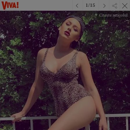
1
/
15
Citește articolul