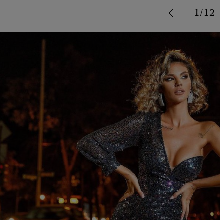
1
/
12