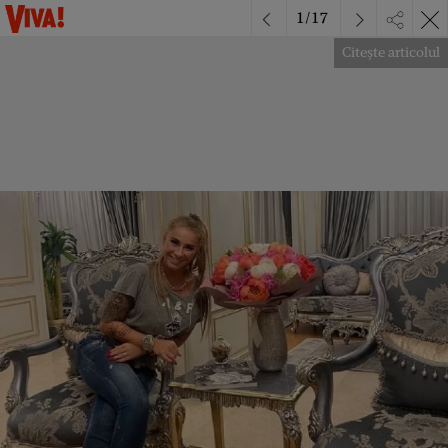
1
/
17
Citește articolul