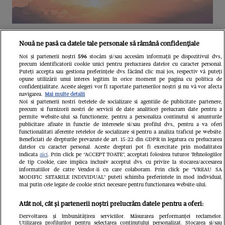
Unul dintre cele mai folosite
Nouă ne pasă ca datele tale personale să rămână confidențiale
aeroporturi din Europa își închide
Noi și partenerii noștri
596
stocăm și/sau accesăm informații pe dispozitivul dvs.,
precum identificatorii cookie unici pentru prelucrarea datelor cu caracter personal.
complet porțile timp de trei luni.
Puteți accepta sau gestiona preferințele dvs. făcând clic mai jos, respectiv vă puteți
opune utilizării unui interes legitim în orice moment pe pagina cu politica de
Milioane de pasageri, afectați
confidențialitate. Aceste alegeri vor fi raportate partenerilor noștri și nu vă vor afecta
navigarea.
Mai multe detalii
Noi si partenerii nostri (retelele de socializare si agentiile de publicitate partenere,
precum si furnizorii nostri de servicii de date analitice) prelucram date pentru a
permite website-ului sa functioneze, pentru a personaliza continutul si anunturile
publicitare afisate in functie de interesele si/sau profilul dvs., pentru a va oferi
functionalitati aferente retelelor de socializare si pentru a analiza traficul pe website.
Beneficiati de drepturile prevazute de art. 15-22 din GDPR in legatura cu prelucrarea
datelor cu caracter personal. Aceste drepturi pot fi exercitate prin modalitatea
indicata
aici
. Prin click pe “ACCEPT TOATE”, acceptati folosirea tuturor Tehnologiilor
de tip Cookie, care implica inclusiv acceptul dvs. cu privire la stocarea/accesarea
informatiilor de catre Vendor-ii cu care colaboram. Prin click pe “VREAU SA
MODIFIC SETARILE INDIVIDUAL” puteti schimba preferintele in mod individual,
mai putin cele legate de cookie strict necesare pentru functionarea website-ului.
Atât noi, cât și partenerii noștri prelucrăm datele pentru a oferi:
Dezvoltarea și îmbunătățirea serviciilor. Măsurarea performanței reclamelor.
Utilizarea profilurilor pentru selectarea conținutului personalizat. Stocarea și/sau