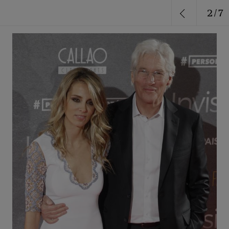
2
/
7