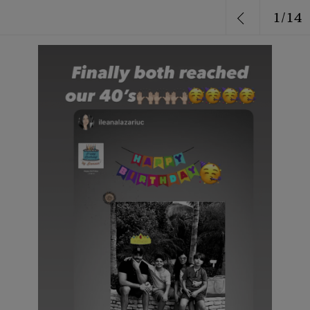
1
/
14