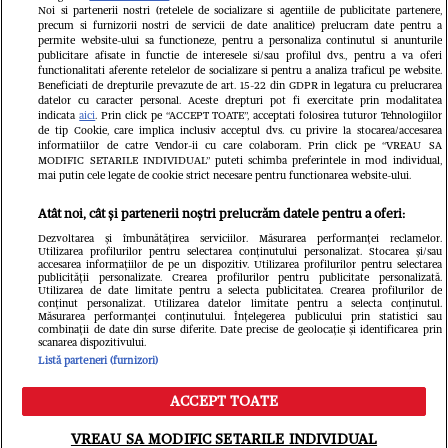
Noi si partenerii nostri (retelele de socializare si agentiile de publicitate partenere,
precum si furnizorii nostri de servicii de date analitice) prelucram date pentru a
permite website-ului sa functioneze, pentru a personaliza continutul si anunturile
publicitare afisate in functie de interesele si/sau profilul dvs., pentru a va oferi
functionalitati aferente retelelor de socializare si pentru a analiza traficul pe website.
Beneficiati de drepturile prevazute de art. 15-22 din GDPR in legatura cu prelucrarea
datelor cu caracter personal. Aceste drepturi pot fi exercitate prin modalitatea
indicata
aici
. Prin click pe “ACCEPT TOATE”, acceptati folosirea tuturor Tehnologiilor
de tip Cookie, care implica inclusiv acceptul dvs. cu privire la stocarea/accesarea
informatiilor de catre Vendor-ii cu care colaboram. Prin click pe “VREAU SA
MODIFIC SETARILE INDIVIDUAL” puteti schimba preferintele in mod individual,
mai putin cele legate de cookie strict necesare pentru functionarea website-ului.
Atât noi, cât și partenerii noștri prelucrăm datele pentru a oferi:
Dezvoltarea și îmbunătățirea serviciilor. Măsurarea performanței reclamelor.
Utilizarea profilurilor pentru selectarea conținutului personalizat. Stocarea și/sau
accesarea informațiilor de pe un dispozitiv. Utilizarea profilurilor pentru selectarea
publicității personalizate. Crearea profilurilor pentru publicitate personalizată.
Un vecin instruit poate salva
Intră în 
Utilizarea de date limitate pentru a selecta publicitatea. Crearea profilurilor de
conținut personalizat. Utilizarea datelor limitate pentru a selecta conținutul.
o viață. Vezi despre ce e
IKEA PS
Măsurarea performanței conținutului. Înțelegerea publicului prin statistici sau
combinații de date din surse diferite. Date precise de geolocație și identificarea prin
scanarea dispozitivului.
vorba
Listă parteneri (furnizori)
ACCEPT TOATE
VREAU SA MODIFIC SETARILE INDIVIDUAL