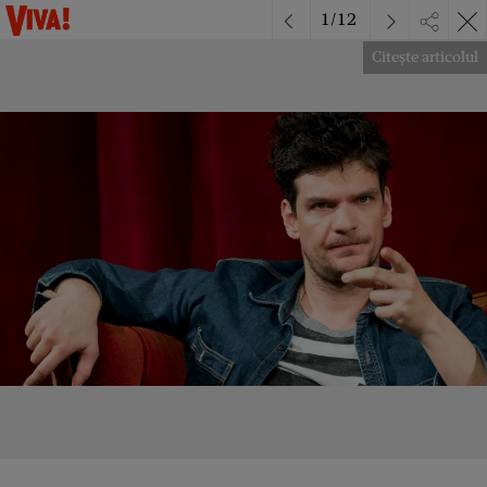
1
/
12
Citește articolul