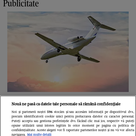
Publicitate
Unul dintre cele mai folosite
Nouă ne pasă ca datele tale personale să rămână confidențiale
aeroporturi din Europa își închide
Noi și partenerii noștri
596
stocăm și/sau accesăm informații pe dispozitivul dvs.,
precum identificatorii cookie unici pentru prelucrarea datelor cu caracter personal.
complet porțile timp de trei luni.
Puteți accepta sau gestiona preferințele dvs. făcând clic mai jos, respectiv vă puteți
opune utilizării unui interes legitim în orice moment pe pagina cu politica de
Milioane de pasageri, afectați
confidențialitate. Aceste alegeri vor fi raportate partenerilor noștri și nu vă vor afecta
navigarea.
Mai multe detalii