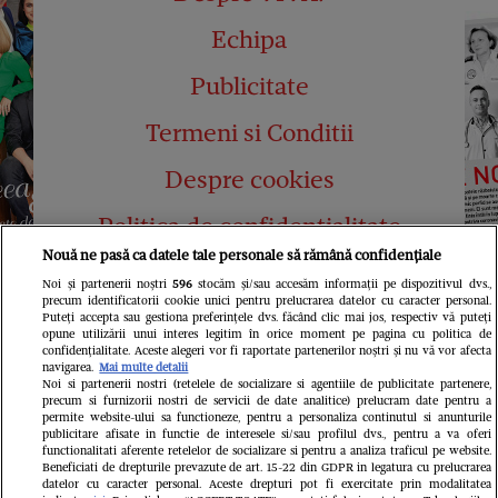
Echipa
Publicitate
Termeni si Conditii
Despre cookies
Politica de confidențialitate
Nouă ne pasă ca datele tale personale să rămână confidențiale
Abonamente
Noi și partenerii noștri
596
stocăm și/sau accesăm informații pe dispozitivul dvs.,
precum identificatorii cookie unici pentru prelucrarea datelor cu caracter personal.
Contact
Puteți accepta sau gestiona preferințele dvs. făcând clic mai jos, respectiv vă puteți
opune utilizării unui interes legitim în orice moment pe pagina cu politica de
confidențialitate. Aceste alegeri vor fi raportate partenerilor noștri și nu vă vor afecta
navigarea.
Mai multe detalii
Noi si partenerii nostri (retelele de socializare si agentiile de publicitate partenere,
precum si furnizorii nostri de servicii de date analitice) prelucram date pentru a
permite website-ului sa functioneze, pentru a personaliza continutul si anunturile
publicitare afisate in functie de interesele si/sau profilul dvs., pentru a va oferi
functionalitati aferente retelelor de socializare si pentru a analiza traficul pe website.
Pariază responsabil! Decizia ONJN nr.
Beneficiati de drepturile prevazute de art. 15-22 din GDPR in legatura cu prelucrarea
821/25.09.2025.
datelor cu caracter personal. Aceste drepturi pot fi exercitate prin modalitatea