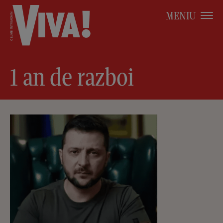
MENIU
1 an de razboi