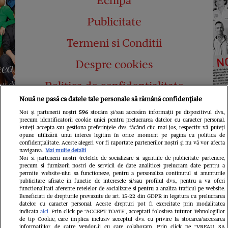
Echipa
Publicitate
Termeni si Conditii
Despre cookies
Politica de confidențialitate
Nouă ne pasă ca datele tale personale să rămână confidențiale
Abonamente
Noi și partenerii noștri
596
stocăm și/sau accesăm informații pe dispozitivul dvs.,
precum identificatorii cookie unici pentru prelucrarea datelor cu caracter personal.
Contact
Puteți accepta sau gestiona preferințele dvs. făcând clic mai jos, respectiv vă puteți
opune utilizării unui interes legitim în orice moment pe pagina cu politica de
confidențialitate. Aceste alegeri vor fi raportate partenerilor noștri și nu vă vor afecta
navigarea.
Mai multe detalii
Noi si partenerii nostri (retelele de socializare si agentiile de publicitate partenere,
precum si furnizorii nostri de servicii de date analitice) prelucram date pentru a
permite website-ului sa functioneze, pentru a personaliza continutul si anunturile
publicitare afisate in functie de interesele si/sau profilul dvs., pentru a va oferi
functionalitati aferente retelelor de socializare si pentru a analiza traficul pe website.
Pariază responsabil! Decizia ONJN nr.
Beneficiati de drepturile prevazute de art. 15-22 din GDPR in legatura cu prelucrarea
821/25.09.2025.
datelor cu caracter personal. Aceste drepturi pot fi exercitate prin modalitatea
Jocurile de noroc sunt interzise minorilor.
indicata
aici
. Prin click pe “ACCEPT TOATE”, acceptati folosirea tuturor Tehnologiilor
de tip Cookie, care implica inclusiv acceptul dvs. cu privire la stocarea/accesarea
informatiilor de catre Vendor-ii cu care colaboram. Prin click pe “VREAU SA