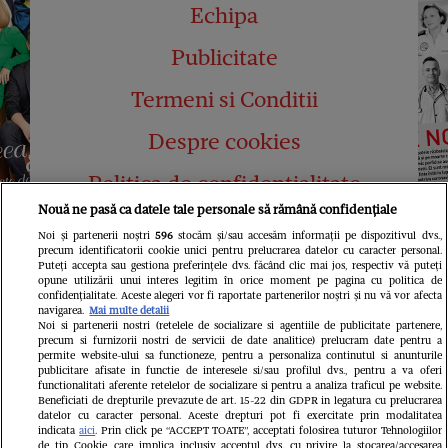
Echipa
Publicitate
Termeni si Conditii
Despre cookies
Politica de confidențialitate
Nouă ne pasă ca datele tale personale să rămână confidențiale
Abonamente
Noi și partenerii noștri
596
stocăm și/sau accesăm informații pe dispozitivul dvs.,
precum identificatorii cookie unici pentru prelucrarea datelor cu caracter personal.
Contact
Puteți accepta sau gestiona preferințele dvs. făcând clic mai jos, respectiv vă puteți
opune utilizării unui interes legitim în orice moment pe pagina cu politica de
confidențialitate. Aceste alegeri vor fi raportate partenerilor noștri și nu vă vor afecta
navigarea.
Mai multe detalii
Noi si partenerii nostri (retelele de socializare si agentiile de publicitate partenere,
precum si furnizorii nostri de servicii de date analitice) prelucram date pentru a
permite website-ului sa functioneze, pentru a personaliza continutul si anunturile
publicitare afisate in functie de interesele si/sau profilul dvs., pentru a va oferi
functionalitati aferente retelelor de socializare si pentru a analiza traficul pe website.
Pariază responsabil! Decizia ONJN nr.
Beneficiati de drepturile prevazute de art. 15-22 din GDPR in legatura cu prelucrarea
821/25.09.2025.
datelor cu caracter personal. Aceste drepturi pot fi exercitate prin modalitatea
Jocurile de noroc sunt interzise minorilor.
indicata
aici
. Prin click pe “ACCEPT TOATE”, acceptati folosirea tuturor Tehnologiilor
de tip Cookie, care implica inclusiv acceptul dvs. cu privire la stocarea/accesarea