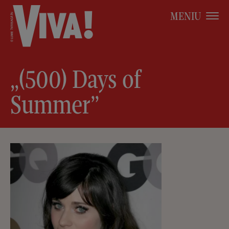
MENIU
„(500) Days of
Summer”