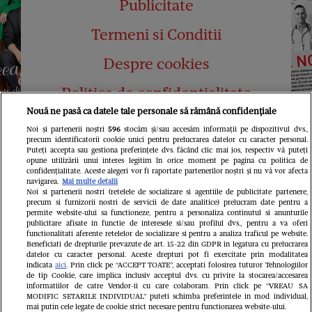
Publicitate
Termeni si Conditii
Despre cookies
Politica de confidențialitate
Nouă ne pasă ca datele tale personale să rămână confidențiale
Abonamente
Noi și partenerii noștri
596
stocăm și/sau accesăm informații pe dispozitivul dvs.,
precum identificatorii cookie unici pentru prelucrarea datelor cu caracter personal.
Contact
Puteți accepta sau gestiona preferințele dvs. făcând clic mai jos, respectiv vă puteți
opune utilizării unui interes legitim în orice moment pe pagina cu politica de
confidențialitate. Aceste alegeri vor fi raportate partenerilor noștri și nu vă vor afecta
navigarea.
Mai multe detalii
Noi si partenerii nostri (retelele de socializare si agentiile de publicitate partenere,
precum si furnizorii nostri de servicii de date analitice) prelucram date pentru a
permite website-ului sa functioneze, pentru a personaliza continutul si anunturile
publicitare afisate in functie de interesele si/sau profilul dvs., pentru a va oferi
functionalitati aferente retelelor de socializare si pentru a analiza traficul pe website.
Pariază responsabil! Decizia ONJN nr.
Beneficiati de drepturile prevazute de art. 15-22 din GDPR in legatura cu prelucrarea
821/25.09.2025.
datelor cu caracter personal. Aceste drepturi pot fi exercitate prin modalitatea
Jocurile de noroc sunt interzise minorilor.
indicata
aici
. Prin click pe “ACCEPT TOATE”, acceptati folosirea tuturor Tehnologiilor
de tip Cookie, care implica inclusiv acceptul dvs. cu privire la stocarea/accesarea
informatiilor de catre Vendor-ii cu care colaboram. Prin click pe “VREAU SA
LINKS
MODIFIC SETARILE INDIVIDUAL” puteti schimba preferintele in mod individual,
mai putin cele legate de cookie strict necesare pentru functionarea website-ului.