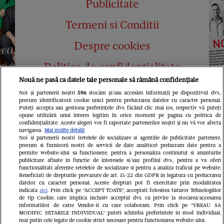
Publicitate
Termeni si Conditii
Despre cookies
Politica de confidențialitate
Nouă ne pasă ca datele tale personale să rămână confidențiale
Abonamente
Noi și partenerii noștri
596
stocăm și/sau accesăm informații pe dispozitivul dvs.,
precum identificatorii cookie unici pentru prelucrarea datelor cu caracter personal.
Contact
Puteți accepta sau gestiona preferințele dvs. făcând clic mai jos, respectiv vă puteți
opune utilizării unui interes legitim în orice moment pe pagina cu politica de
confidențialitate. Aceste alegeri vor fi raportate partenerilor noștri și nu vă vor afecta
navigarea.
Mai multe detalii
Noi si partenerii nostri (retelele de socializare si agentiile de publicitate partenere,
precum si furnizorii nostri de servicii de date analitice) prelucram date pentru a
permite website-ului sa functioneze, pentru a personaliza continutul si anunturile
publicitare afisate in functie de interesele si/sau profilul dvs., pentru a va oferi
functionalitati aferente retelelor de socializare si pentru a analiza traficul pe website.
Pariază responsabil! Decizia ONJN nr.
Beneficiati de drepturile prevazute de art. 15-22 din GDPR in legatura cu prelucrarea
821/25.09.2025.
datelor cu caracter personal. Aceste drepturi pot fi exercitate prin modalitatea
Jocurile de noroc sunt interzise minorilor.
indicata
aici
. Prin click pe “ACCEPT TOATE”, acceptati folosirea tuturor Tehnologiilor
de tip Cookie, care implica inclusiv acceptul dvs. cu privire la stocarea/accesarea
informatiilor de catre Vendor-ii cu care colaboram. Prin click pe “VREAU SA
LINKS
MODIFIC SETARILE INDIVIDUAL” puteti schimba preferintele in mod individual,
mai putin cele legate de cookie strict necesare pentru functionarea website-ului.