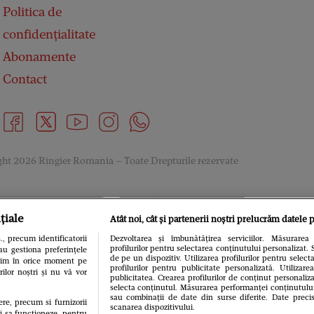
Politica de
confidențialitate
Abonamente
Contact
ht 2026 Ringier Romania – Toate Drepturile rezervate
țiale
Atât noi, cât și partenerii noștri prelucrăm datele p
, precum identificatorii
Dezvoltarea și îmbunătățirea serviciilor. Măsurarea 
profilurilor pentru selectarea conținutului personalizat. 
au gestiona preferințele
de pe un dispozitiv. Utilizarea profilurilor pentru select
gitim în orice moment pe
profilurilor pentru publicitate personalizată. Utiliza
rilor noștri și nu vă vor
publicitatea. Crearea profilurilor de conținut personaliza
selecta conținutul. Măsurarea performanței conținutului. 
sau combinații de date din surse diferite. Date precis
ere, precum si furnizorii
scanarea dispozitivului.
ui sa functioneze, pentru