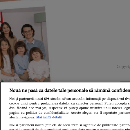
Copyrig
Nouă ne pasă ca datele tale personale să rămână confiden
Noi și partenerii noștri
596
stocăm și/sau accesăm informații pe dispozitivul dvs.
cookie unici pentru prelucrarea datelor cu caracter personal. Puteți accepta s
dvs. făcând clic mai jos, respectiv vă puteți opune utilizării unui interes le
pagina cu politica de confidențialitate. Aceste alegeri vor fi raportate partene
afecta navigarea.
Mai multe detalii
Noi si partenerii nostri (retelele de socializare si agentiile de publicitate parten
nostri de servicii de date analitice) prelucram date pentru a permite website-ul