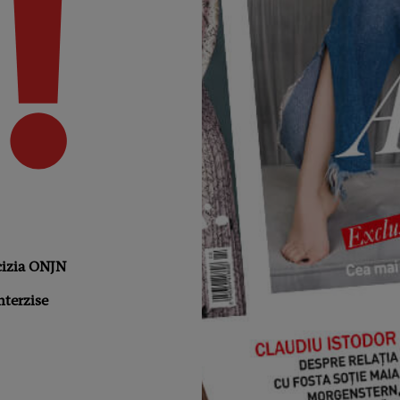
cizia ONJN
nterzise