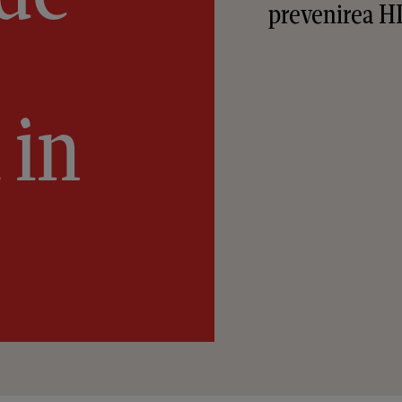
prevenirea H
 in