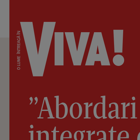
”Abordari
integrate