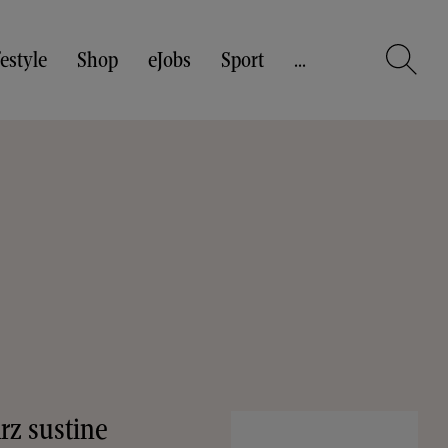
festyle
Shop
eJobs
Sport
...
rz sustine