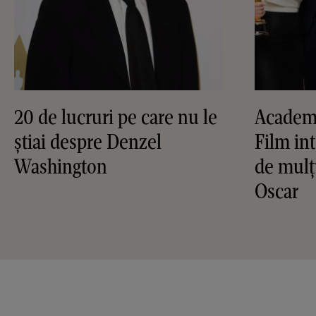
20 de lucruri pe care nu le
Academ
știai despre Denzel
Film int
Washington
de mulţ
Oscar