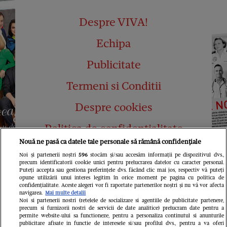
Despre VIVA!
Echipa
Publicitate
Termeni si Conditii
Despre cookies
Politica de confidențialitate
Nouă ne pasă ca datele tale personale să rămână confidențiale
Abonamente
Noi și partenerii noștri
596
stocăm și/sau accesăm informații pe dispozitivul dvs.,
precum identificatorii cookie unici pentru prelucrarea datelor cu caracter personal.
Contact
Puteți accepta sau gestiona preferințele dvs. făcând clic mai jos, respectiv vă puteți
opune utilizării unui interes legitim în orice moment pe pagina cu politica de
confidențialitate. Aceste alegeri vor fi raportate partenerilor noștri și nu vă vor afecta
navigarea.
Mai multe detalii
Noi si partenerii nostri (retelele de socializare si agentiile de publicitate partenere,
precum si furnizorii nostri de servicii de date analitice) prelucram date pentru a
permite website-ului sa functioneze, pentru a personaliza continutul si anunturile
publicitare afisate in functie de interesele si/sau profilul dvs., pentru a va oferi