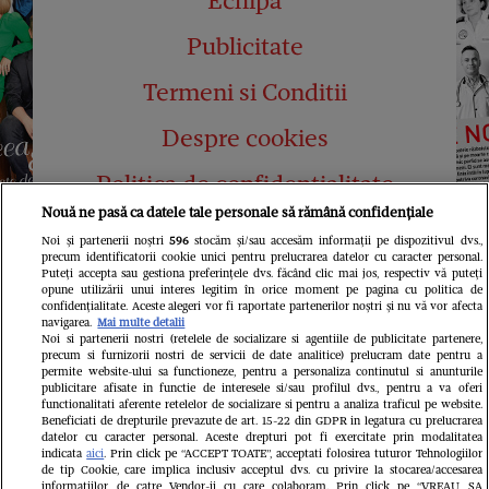
Echipa
Publicitate
Termeni si Conditii
Despre cookies
Politica de confidențialitate
Nouă ne pasă ca datele tale personale să rămână confidențiale
Abonamente
Noi și partenerii noștri
596
stocăm și/sau accesăm informații pe dispozitivul dvs.,
precum identificatorii cookie unici pentru prelucrarea datelor cu caracter personal.
Contact
Puteți accepta sau gestiona preferințele dvs. făcând clic mai jos, respectiv vă puteți
opune utilizării unui interes legitim în orice moment pe pagina cu politica de
confidențialitate. Aceste alegeri vor fi raportate partenerilor noștri și nu vă vor afecta
navigarea.
Mai multe detalii
Noi si partenerii nostri (retelele de socializare si agentiile de publicitate partenere,
precum si furnizorii nostri de servicii de date analitice) prelucram date pentru a
permite website-ului sa functioneze, pentru a personaliza continutul si anunturile
publicitare afisate in functie de interesele si/sau profilul dvs., pentru a va oferi
functionalitati aferente retelelor de socializare si pentru a analiza traficul pe website.
Pariază responsabil! Decizia ONJN nr.
Beneficiati de drepturile prevazute de art. 15-22 din GDPR in legatura cu prelucrarea
821/25.09.2025.
datelor cu caracter personal. Aceste drepturi pot fi exercitate prin modalitatea
Jocurile de noroc sunt interzise minorilor.
indicata
aici
. Prin click pe “ACCEPT TOATE”, acceptati folosirea tuturor Tehnologiilor
de tip Cookie, care implica inclusiv acceptul dvs. cu privire la stocarea/accesarea
informatiilor de catre Vendor-ii cu care colaboram. Prin click pe “VREAU SA