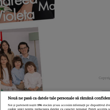
Copyrig
Nouă ne pasă ca datele tale personale să rămână confiden
Noi și partenerii noștri
596
stocăm și/sau accesăm informații pe dispozitivul dvs.
cookie unici pentru prelucrarea datelor cu caracter personal. Puteți accepta s