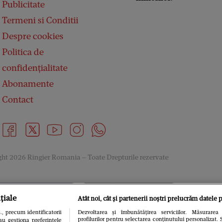
Publicitate
Termeni si Conditii
Despre cookies
Politica de
confidențialitate
Abonamente
Contact
ht 2026 Ringier Romania – Toate Drepturile rezervate
țiale
Atât noi, cât și partenerii noștri prelucrăm datele p
, precum identificatorii
Dezvoltarea și îmbunătățirea serviciilor. Măsurarea 
profilurilor pentru selectarea conținutului personalizat. 
au gestiona preferințele