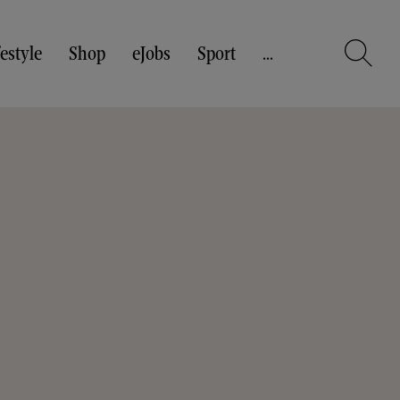
festyle
Shop
eJobs
Sport
...