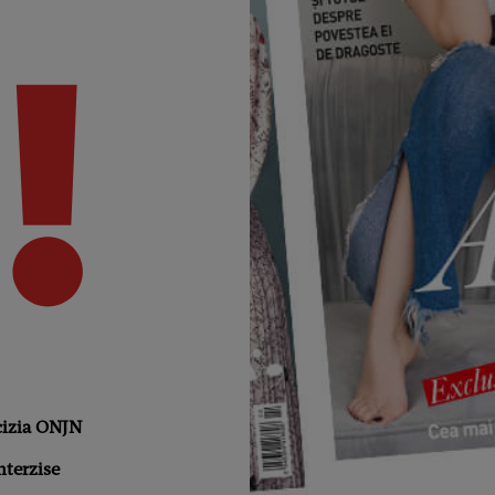
cizia ONJN
nterzise