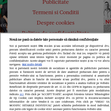
Publicitate
Termeni si Conditii
Despre cookies
Politica de confidențialitate
Nouă ne pasă ca datele tale personale să rămână confidențiale
Abonamente
Noi și partenerii noștri
596
stocăm și/sau accesăm informații pe dispozitivul dvs.,
precum identificatorii cookie unici pentru prelucrarea datelor cu caracter personal.
Contact
Puteți accepta sau gestiona preferințele dvs. făcând clic mai jos, respectiv vă puteți
opune utilizării unui interes legitim în orice moment pe pagina cu politica de
confidențialitate. Aceste alegeri vor fi raportate partenerilor noștri și nu vă vor afecta
navigarea.
Mai multe detalii
Noi si partenerii nostri (retelele de socializare si agentiile de publicitate partenere,
precum si furnizorii nostri de servicii de date analitice) prelucram date pentru a
permite website-ului sa functioneze, pentru a personaliza continutul si anunturile
publicitare afisate in functie de interesele si/sau profilul dvs., pentru a va oferi
functionalitati aferente retelelor de socializare si pentru a analiza traficul pe website.
Pariază responsabil! Decizia ONJN nr.
Beneficiati de drepturile prevazute de art. 15-22 din GDPR in legatura cu prelucrarea
821/25.09.2025.
datelor cu caracter personal. Aceste drepturi pot fi exercitate prin modalitatea
Jocurile de noroc sunt interzise minorilor.
indicata
aici
. Prin click pe “ACCEPT TOATE”, acceptati folosirea tuturor Tehnologiilor
de tip Cookie, care implica inclusiv acceptul dvs. cu privire la stocarea/accesarea
informatiilor de catre Vendor-ii cu care colaboram. Prin click pe “VREAU SA
LINKS
MODIFIC SETARILE INDIVIDUAL” puteti schimba preferintele in mod individual,
mai putin cele legate de cookie strict necesare pentru functionarea website-ului.