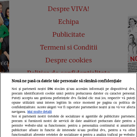
Despre VIVA!
Echipa
Publicitate
Termeni si Conditii
Despre cookies
Politica de confidențialitate
Nouă ne pasă ca datele tale personale să rămână confidențiale
Abonamente
Noi și partenerii noștri
596
stocăm și/sau accesăm informații pe dispozitivul dvs.,
precum identificatorii cookie unici pentru prelucrarea datelor cu caracter personal.
Contact
Puteți accepta sau gestiona preferințele dvs. făcând clic mai jos, respectiv vă puteți
opune utilizării unui interes legitim în orice moment pe pagina cu politica de
confidențialitate. Aceste alegeri vor fi raportate partenerilor noștri și nu vă vor afecta
navigarea.
Mai multe detalii
Noi si partenerii nostri (retelele de socializare si agentiile de publicitate partenere,
precum si furnizorii nostri de servicii de date analitice) prelucram date pentru a
permite website-ului sa functioneze, pentru a personaliza continutul si anunturile
publicitare afisate in functie de interesele si/sau profilul dvs., pentru a va oferi
functionalitati aferente retelelor de socializare si pentru a analiza traficul pe website.
Pariază responsabil! Decizia ONJN nr.