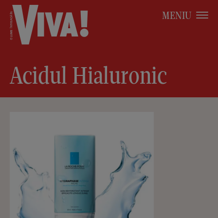
MENIU
Acidul Hialuronic