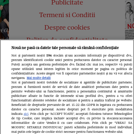
Publicitate
Termeni si Conditii
Despre cookies
Politica de confidențialitate
Nouă ne pasă ca datele tale personale să rămână confidențiale
Abonamente
Noi și partenerii noștri
596
stocăm și/sau accesăm informații pe dispozitivul dvs.,
precum identificatorii cookie unici pentru prelucrarea datelor cu caracter personal.
Contact
Puteți accepta sau gestiona preferințele dvs. făcând clic mai jos, respectiv vă puteți
opune utilizării unui interes legitim în orice moment pe pagina cu politica de
confidențialitate. Aceste alegeri vor fi raportate partenerilor noștri și nu vă vor afecta
navigarea.
Mai multe detalii
Noi si partenerii nostri (retelele de socializare si agentiile de publicitate partenere,
precum si furnizorii nostri de servicii de date analitice) prelucram date pentru a
permite website-ului sa functioneze, pentru a personaliza continutul si anunturile
publicitare afisate in functie de interesele si/sau profilul dvs., pentru a va oferi
functionalitati aferente retelelor de socializare si pentru a analiza traficul pe website.
Pariază responsabil! Decizia ONJN nr.
Beneficiati de drepturile prevazute de art. 15-22 din GDPR in legatura cu prelucrarea
821/25.09.2025.
datelor cu caracter personal. Aceste drepturi pot fi exercitate prin modalitatea
Jocurile de noroc sunt interzise minorilor.
indicata
aici
. Prin click pe “ACCEPT TOATE”, acceptati folosirea tuturor Tehnologiilor
de tip Cookie, care implica inclusiv acceptul dvs. cu privire la stocarea/accesarea
informatiilor de catre Vendor-ii cu care colaboram. Prin click pe “VREAU SA
LINKS
MODIFIC SETARILE INDIVIDUAL” puteti schimba preferintele in mod individual,
mai putin cele legate de cookie strict necesare pentru functionarea website-ului.