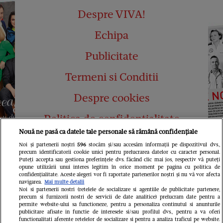
Despre VIVA!
Echipa
Publicitate
Termeni si Conditii
Despre cookies
Politica de confidențialitate
Nouă ne pasă ca datele tale personale să rămână confidențiale
Abonamente
Noi și partenerii noștri
596
stocăm și/sau accesăm informații pe dispozitivul dvs.,
precum identificatorii cookie unici pentru prelucrarea datelor cu caracter personal.
Contact
Puteți accepta sau gestiona preferințele dvs. făcând clic mai jos, respectiv vă puteți
opune utilizării unui interes legitim în orice moment pe pagina cu politica de
confidențialitate. Aceste alegeri vor fi raportate partenerilor noștri și nu vă vor afecta
navigarea.
Mai multe detalii
Noi si partenerii nostri (retelele de socializare si agentiile de publicitate partenere,
precum si furnizorii nostri de servicii de date analitice) prelucram date pentru a
permite website-ului sa functioneze, pentru a personaliza continutul si anunturile
publicitare afisate in functie de interesele si/sau profilul dvs., pentru a va oferi
functionalitati aferente retelelor de socializare si pentru a analiza traficul pe website.
Pariază responsabil! Decizia ONJN nr.