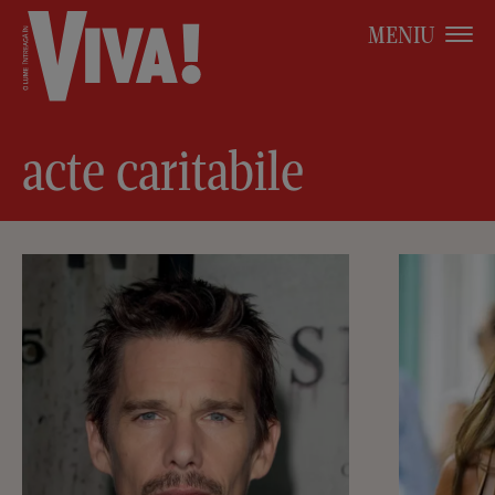
MENIU
acte caritabile