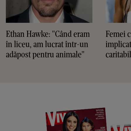
Ethan Hawke: "Când eram
Femei c
în liceu, am lucrat într-un
implicat
adăpost pentru animale"
caritabi