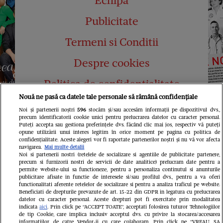
Echipa
Publicitate
Termeni si Conditii
Despre cookies
Politica de confidențialitate
Nouă ne pasă ca datele tale personale să rămână confidențiale
Abonamente
Noi și partenerii noștri
596
stocăm și/sau accesăm informații pe dispozitivul dvs.,
precum identificatorii cookie unici pentru prelucrarea datelor cu caracter personal.
Contact
Puteți accepta sau gestiona preferințele dvs. făcând clic mai jos, respectiv vă puteți
opune utilizării unui interes legitim în orice moment pe pagina cu politica de
confidențialitate. Aceste alegeri vor fi raportate partenerilor noștri și nu vă vor afecta
navigarea.
Mai multe detalii
Noi si partenerii nostri (retelele de socializare si agentiile de publicitate partenere,
precum si furnizorii nostri de servicii de date analitice) prelucram date pentru a
permite website-ului sa functioneze, pentru a personaliza continutul si anunturile
publicitare afisate in functie de interesele si/sau profilul dvs., pentru a va oferi
functionalitati aferente retelelor de socializare si pentru a analiza traficul pe website.
Pariază responsabil! Decizia ONJN nr.
Beneficiati de drepturile prevazute de art. 15-22 din GDPR in legatura cu prelucrarea
821/25.09.2025.
datelor cu caracter personal. Aceste drepturi pot fi exercitate prin modalitatea
Jocurile de noroc sunt interzise minorilor.
indicata
aici
. Prin click pe “ACCEPT TOATE”, acceptati folosirea tuturor Tehnologiilor
de tip Cookie, care implica inclusiv acceptul dvs. cu privire la stocarea/accesarea
informatiilor de catre Vendor-ii cu care colaboram. Prin click pe “VREAU SA