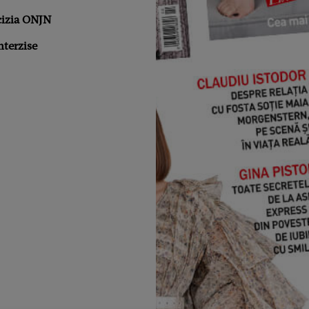
cizia ONJN
nterzise