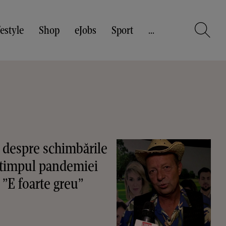
festyle
Shop
eJobs
Sport
...
 despre schimbările
n timpul pandemiei
”E foarte greu”