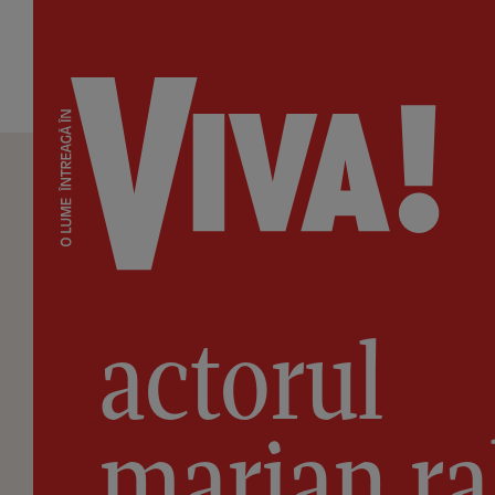
actorul
marian ra