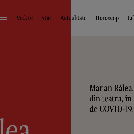
Vedete
Stiri
Actualitate
Horoscop
Li
Marian Râlea,
din teatru, î
de COVID-19: 
lea