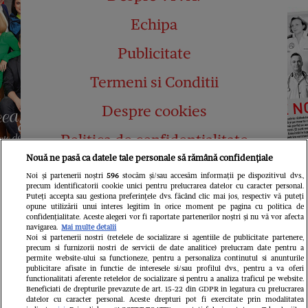
Echipa
Publicitate
Termeni si Conditii
Despre cookies
Politica de confidențialitate
Nouă ne pasă ca datele tale personale să rămână confidențiale
Abonamente
Noi și partenerii noștri
596
stocăm și/sau accesăm informații pe dispozitivul dvs.,
precum identificatorii cookie unici pentru prelucrarea datelor cu caracter personal.
Contact
Puteți accepta sau gestiona preferințele dvs. făcând clic mai jos, respectiv vă puteți
opune utilizării unui interes legitim în orice moment pe pagina cu politica de
confidențialitate. Aceste alegeri vor fi raportate partenerilor noștri și nu vă vor afecta
navigarea.
Mai multe detalii
Noi si partenerii nostri (retelele de socializare si agentiile de publicitate partenere,
precum si furnizorii nostri de servicii de date analitice) prelucram date pentru a
permite website-ului sa functioneze, pentru a personaliza continutul si anunturile
publicitare afisate in functie de interesele si/sau profilul dvs., pentru a va oferi
functionalitati aferente retelelor de socializare si pentru a analiza traficul pe website.
Pariază responsabil! Decizia ONJN nr.
Beneficiati de drepturile prevazute de art. 15-22 din GDPR in legatura cu prelucrarea
821/25.09.2025.
datelor cu caracter personal. Aceste drepturi pot fi exercitate prin modalitatea