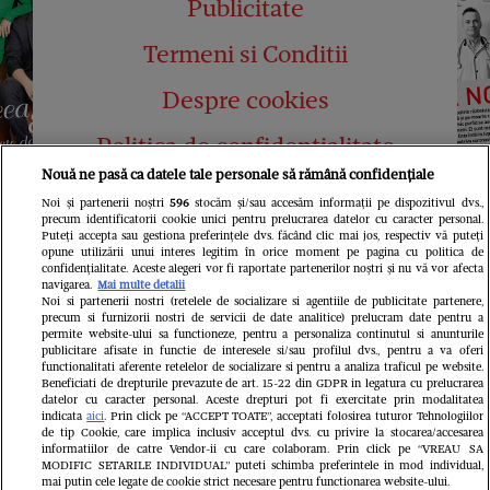
Publicitate
Termeni si Conditii
Despre cookies
Politica de confidențialitate
Nouă ne pasă ca datele tale personale să rămână confidențiale
Abonamente
Noi și partenerii noștri
596
stocăm și/sau accesăm informații pe dispozitivul dvs.,
precum identificatorii cookie unici pentru prelucrarea datelor cu caracter personal.
Contact
Puteți accepta sau gestiona preferințele dvs. făcând clic mai jos, respectiv vă puteți
opune utilizării unui interes legitim în orice moment pe pagina cu politica de
confidențialitate. Aceste alegeri vor fi raportate partenerilor noștri și nu vă vor afecta
navigarea.
Mai multe detalii
Noi si partenerii nostri (retelele de socializare si agentiile de publicitate partenere,
precum si furnizorii nostri de servicii de date analitice) prelucram date pentru a
permite website-ului sa functioneze, pentru a personaliza continutul si anunturile
publicitare afisate in functie de interesele si/sau profilul dvs., pentru a va oferi
functionalitati aferente retelelor de socializare si pentru a analiza traficul pe website.
Pariază responsabil! Decizia ONJN nr.
Beneficiati de drepturile prevazute de art. 15-22 din GDPR in legatura cu prelucrarea
821/25.09.2025.
datelor cu caracter personal. Aceste drepturi pot fi exercitate prin modalitatea
Jocurile de noroc sunt interzise minorilor.
indicata
aici
. Prin click pe “ACCEPT TOATE”, acceptati folosirea tuturor Tehnologiilor
de tip Cookie, care implica inclusiv acceptul dvs. cu privire la stocarea/accesarea
informatiilor de catre Vendor-ii cu care colaboram. Prin click pe “VREAU SA
LINKS
MODIFIC SETARILE INDIVIDUAL” puteti schimba preferintele in mod individual,
mai putin cele legate de cookie strict necesare pentru functionarea website-ului.