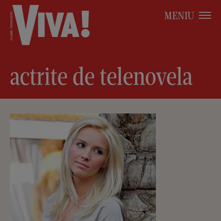
MENIU
actrite de telenovela