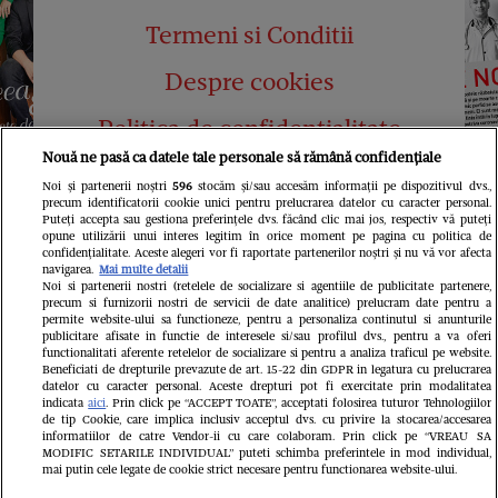
Termeni si Conditii
Despre cookies
Politica de confidențialitate
Nouă ne pasă ca datele tale personale să rămână confidențiale
Abonamente
Noi și partenerii noștri
596
stocăm și/sau accesăm informații pe dispozitivul dvs.,
precum identificatorii cookie unici pentru prelucrarea datelor cu caracter personal.
Contact
Puteți accepta sau gestiona preferințele dvs. făcând clic mai jos, respectiv vă puteți
opune utilizării unui interes legitim în orice moment pe pagina cu politica de
confidențialitate. Aceste alegeri vor fi raportate partenerilor noștri și nu vă vor afecta
navigarea.
Mai multe detalii
Noi si partenerii nostri (retelele de socializare si agentiile de publicitate partenere,
precum si furnizorii nostri de servicii de date analitice) prelucram date pentru a
permite website-ului sa functioneze, pentru a personaliza continutul si anunturile
publicitare afisate in functie de interesele si/sau profilul dvs., pentru a va oferi
functionalitati aferente retelelor de socializare si pentru a analiza traficul pe website.
Pariază responsabil! Decizia ONJN nr.
Beneficiati de drepturile prevazute de art. 15-22 din GDPR in legatura cu prelucrarea
821/25.09.2025.
datelor cu caracter personal. Aceste drepturi pot fi exercitate prin modalitatea
Jocurile de noroc sunt interzise minorilor.
indicata
aici
. Prin click pe “ACCEPT TOATE”, acceptati folosirea tuturor Tehnologiilor
de tip Cookie, care implica inclusiv acceptul dvs. cu privire la stocarea/accesarea
informatiilor de catre Vendor-ii cu care colaboram. Prin click pe “VREAU SA
LINKS
MODIFIC SETARILE INDIVIDUAL” puteti schimba preferintele in mod individual,
mai putin cele legate de cookie strict necesare pentru functionarea website-ului.