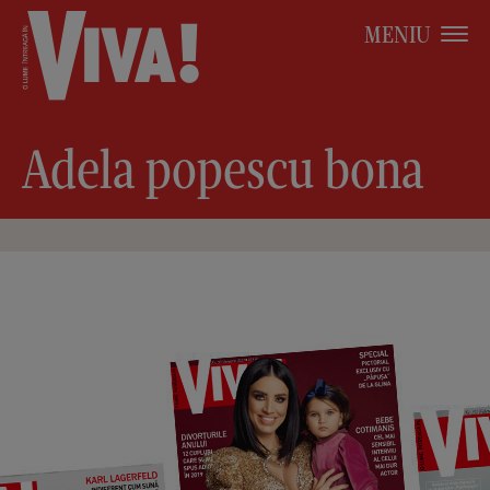
MENIU
Adela popescu bona