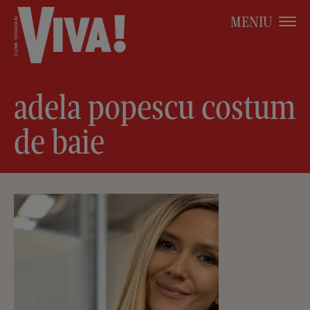
MENIU
adela popescu costum
de baie