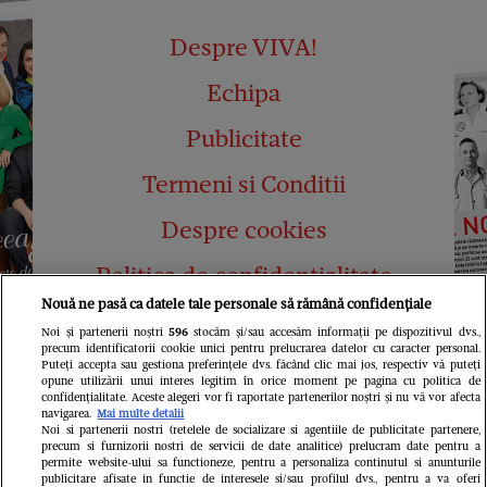
Despre VIVA!
Echipa
Publicitate
Termeni si Conditii
Despre cookies
Politica de confidențialitate
Nouă ne pasă ca datele tale personale să rămână confidențiale
Abonamente
Noi și partenerii noștri
596
stocăm și/sau accesăm informații pe dispozitivul dvs.,
precum identificatorii cookie unici pentru prelucrarea datelor cu caracter personal.
Contact
Puteți accepta sau gestiona preferințele dvs. făcând clic mai jos, respectiv vă puteți
opune utilizării unui interes legitim în orice moment pe pagina cu politica de
confidențialitate. Aceste alegeri vor fi raportate partenerilor noștri și nu vă vor afecta
navigarea.
Mai multe detalii
Noi si partenerii nostri (retelele de socializare si agentiile de publicitate partenere,
precum si furnizorii nostri de servicii de date analitice) prelucram date pentru a
permite website-ului sa functioneze, pentru a personaliza continutul si anunturile
publicitare afisate in functie de interesele si/sau profilul dvs., pentru a va oferi