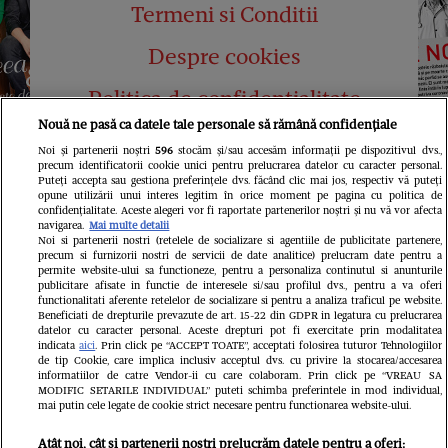
Termeni si Conditii
Despre cookies
Politica de confidențialitate
Nouă ne pasă ca datele tale personale să rămână confidențiale
Abonamente
Noi și partenerii noștri
596
stocăm și/sau accesăm informații pe dispozitivul dvs.,
precum identificatorii cookie unici pentru prelucrarea datelor cu caracter personal.
Contact
Puteți accepta sau gestiona preferințele dvs. făcând clic mai jos, respectiv vă puteți
opune utilizării unui interes legitim în orice moment pe pagina cu politica de
confidențialitate. Aceste alegeri vor fi raportate partenerilor noștri și nu vă vor afecta
navigarea.
Mai multe detalii
Noi si partenerii nostri (retelele de socializare si agentiile de publicitate partenere,
precum si furnizorii nostri de servicii de date analitice) prelucram date pentru a
permite website-ului sa functioneze, pentru a personaliza continutul si anunturile
publicitare afisate in functie de interesele si/sau profilul dvs., pentru a va oferi
functionalitati aferente retelelor de socializare si pentru a analiza traficul pe website.
Pariază responsabil! Decizia ONJN nr.
Beneficiati de drepturile prevazute de art. 15-22 din GDPR in legatura cu prelucrarea
821/25.09.2025.
datelor cu caracter personal. Aceste drepturi pot fi exercitate prin modalitatea
Jocurile de noroc sunt interzise minorilor.
indicata
aici
. Prin click pe “ACCEPT TOATE”, acceptati folosirea tuturor Tehnologiilor
de tip Cookie, care implica inclusiv acceptul dvs. cu privire la stocarea/accesarea
informatiilor de catre Vendor-ii cu care colaboram. Prin click pe “VREAU SA
LINKS
MODIFIC SETARILE INDIVIDUAL” puteti schimba preferintele in mod individual,
mai putin cele legate de cookie strict necesare pentru functionarea website-ului.
Copyright 2026 Ringier Romania – Toate
Atât noi, cât și partenerii noștri prelucrăm datele pentru a oferi: