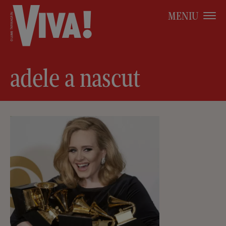
MENIU
adele a nascut