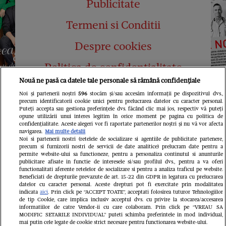
Publicitate
Termeni si Conditii
Despre cookies
Politica de confidențialitate
Nouă ne pasă ca datele tale personale să rămână confidențiale
Abonamente
Noi și partenerii noștri
596
stocăm și/sau accesăm informații pe dispozitivul dvs.,
precum identificatorii cookie unici pentru prelucrarea datelor cu caracter personal.
Contact
Puteți accepta sau gestiona preferințele dvs. făcând clic mai jos, respectiv vă puteți
opune utilizării unui interes legitim în orice moment pe pagina cu politica de
confidențialitate. Aceste alegeri vor fi raportate partenerilor noștri și nu vă vor afecta
navigarea.
Mai multe detalii
Noi si partenerii nostri (retelele de socializare si agentiile de publicitate partenere,
precum si furnizorii nostri de servicii de date analitice) prelucram date pentru a
permite website-ului sa functioneze, pentru a personaliza continutul si anunturile
publicitare afisate in functie de interesele si/sau profilul dvs., pentru a va oferi
functionalitati aferente retelelor de socializare si pentru a analiza traficul pe website.
Pariază responsabil! Decizia ONJN nr.
Beneficiati de drepturile prevazute de art. 15-22 din GDPR in legatura cu prelucrarea
821/25.09.2025.
datelor cu caracter personal. Aceste drepturi pot fi exercitate prin modalitatea
Jocurile de noroc sunt interzise minorilor.
indicata
aici
. Prin click pe “ACCEPT TOATE”, acceptati folosirea tuturor Tehnologiilor
de tip Cookie, care implica inclusiv acceptul dvs. cu privire la stocarea/accesarea
informatiilor de catre Vendor-ii cu care colaboram. Prin click pe “VREAU SA
LINKS
MODIFIC SETARILE INDIVIDUAL” puteti schimba preferintele in mod individual,
mai putin cele legate de cookie strict necesare pentru functionarea website-ului.