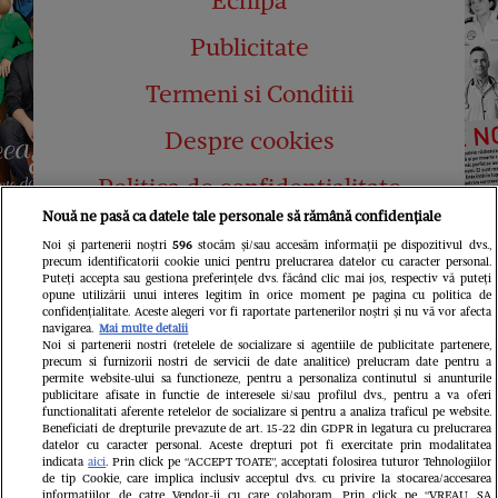
Echipa
Publicitate
Termeni si Conditii
Despre cookies
Politica de confidențialitate
Nouă ne pasă ca datele tale personale să rămână confidențiale
Abonamente
Noi și partenerii noștri
596
stocăm și/sau accesăm informații pe dispozitivul dvs.,
precum identificatorii cookie unici pentru prelucrarea datelor cu caracter personal.
Contact
Puteți accepta sau gestiona preferințele dvs. făcând clic mai jos, respectiv vă puteți
opune utilizării unui interes legitim în orice moment pe pagina cu politica de
confidențialitate. Aceste alegeri vor fi raportate partenerilor noștri și nu vă vor afecta
navigarea.
Mai multe detalii
Noi si partenerii nostri (retelele de socializare si agentiile de publicitate partenere,
precum si furnizorii nostri de servicii de date analitice) prelucram date pentru a
permite website-ului sa functioneze, pentru a personaliza continutul si anunturile
publicitare afisate in functie de interesele si/sau profilul dvs., pentru a va oferi
functionalitati aferente retelelor de socializare si pentru a analiza traficul pe website.
Pariază responsabil! Decizia ONJN nr.
Beneficiati de drepturile prevazute de art. 15-22 din GDPR in legatura cu prelucrarea
821/25.09.2025.
datelor cu caracter personal. Aceste drepturi pot fi exercitate prin modalitatea
Jocurile de noroc sunt interzise minorilor.
indicata
aici
. Prin click pe “ACCEPT TOATE”, acceptati folosirea tuturor Tehnologiilor
de tip Cookie, care implica inclusiv acceptul dvs. cu privire la stocarea/accesarea
informatiilor de catre Vendor-ii cu care colaboram. Prin click pe “VREAU SA