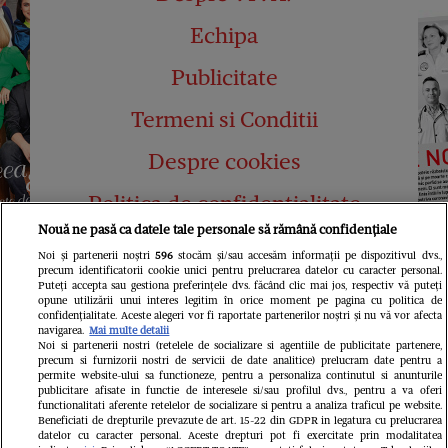
Echipa
Publicitate
Termeni si Conditii
Despre cookies
Politica de confidențialitate
Nouă ne pasă ca datele tale personale să rămână confidențiale
Abonamente
Noi și partenerii noștri
596
stocăm și/sau accesăm informații pe dispozitivul dvs.,
precum identificatorii cookie unici pentru prelucrarea datelor cu caracter personal.
Contact
Puteți accepta sau gestiona preferințele dvs. făcând clic mai jos, respectiv vă puteți
opune utilizării unui interes legitim în orice moment pe pagina cu politica de
confidențialitate. Aceste alegeri vor fi raportate partenerilor noștri și nu vă vor afecta
navigarea.
Mai multe detalii
Noi si partenerii nostri (retelele de socializare si agentiile de publicitate partenere,
precum si furnizorii nostri de servicii de date analitice) prelucram date pentru a
permite website-ului sa functioneze, pentru a personaliza continutul si anunturile
publicitare afisate in functie de interesele si/sau profilul dvs., pentru a va oferi
functionalitati aferente retelelor de socializare si pentru a analiza traficul pe website.
Pariază responsabil! Decizia ONJN nr.
Beneficiati de drepturile prevazute de art. 15-22 din GDPR in legatura cu prelucrarea
821/25.09.2025.
datelor cu caracter personal. Aceste drepturi pot fi exercitate prin modalitatea