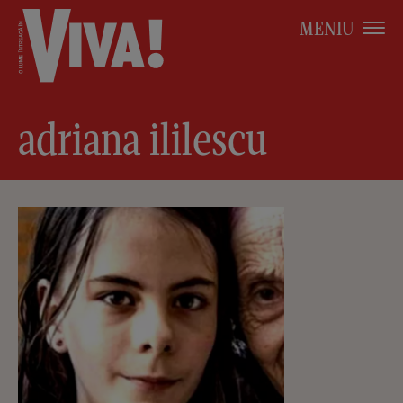
MENIU
adriana ililescu