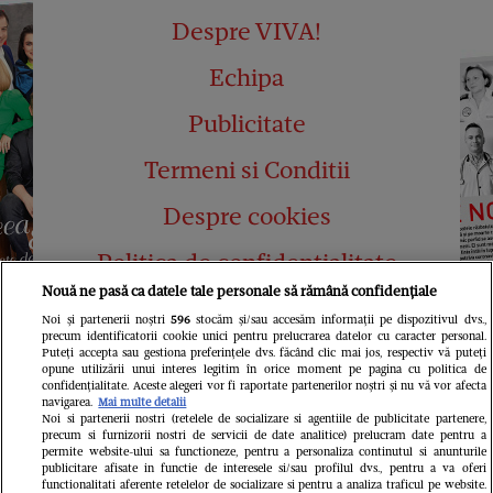
Despre VIVA!
Echipa
Publicitate
Termeni si Conditii
Despre cookies
Politica de confidențialitate
Nouă ne pasă ca datele tale personale să rămână confidențiale
Abonamente
Noi și partenerii noștri
596
stocăm și/sau accesăm informații pe dispozitivul dvs.,
precum identificatorii cookie unici pentru prelucrarea datelor cu caracter personal.
Contact
Puteți accepta sau gestiona preferințele dvs. făcând clic mai jos, respectiv vă puteți
opune utilizării unui interes legitim în orice moment pe pagina cu politica de
confidențialitate. Aceste alegeri vor fi raportate partenerilor noștri și nu vă vor afecta
navigarea.
Mai multe detalii
Noi si partenerii nostri (retelele de socializare si agentiile de publicitate partenere,
precum si furnizorii nostri de servicii de date analitice) prelucram date pentru a
permite website-ului sa functioneze, pentru a personaliza continutul si anunturile
publicitare afisate in functie de interesele si/sau profilul dvs., pentru a va oferi
functionalitati aferente retelelor de socializare si pentru a analiza traficul pe website.
Pariază responsabil! Decizia ONJN nr.