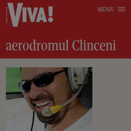
MENIU
aerodromul Clinceni