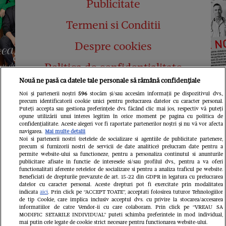
Publicitate
Termeni si Conditii
Despre cookies
Politica de confidențialitate
Nouă ne pasă ca datele tale personale să rămână confidențiale
Abonamente
Noi și partenerii noștri
596
stocăm și/sau accesăm informații pe dispozitivul dvs.,
precum identificatorii cookie unici pentru prelucrarea datelor cu caracter personal.
Contact
Puteți accepta sau gestiona preferințele dvs. făcând clic mai jos, respectiv vă puteți
opune utilizării unui interes legitim în orice moment pe pagina cu politica de
confidențialitate. Aceste alegeri vor fi raportate partenerilor noștri și nu vă vor afecta
navigarea.
Mai multe detalii
Noi si partenerii nostri (retelele de socializare si agentiile de publicitate partenere,
precum si furnizorii nostri de servicii de date analitice) prelucram date pentru a
permite website-ului sa functioneze, pentru a personaliza continutul si anunturile
publicitare afisate in functie de interesele si/sau profilul dvs., pentru a va oferi
functionalitati aferente retelelor de socializare si pentru a analiza traficul pe website.
Pariază responsabil! Decizia ONJN nr.
Beneficiati de drepturile prevazute de art. 15-22 din GDPR in legatura cu prelucrarea
821/25.09.2025.
datelor cu caracter personal. Aceste drepturi pot fi exercitate prin modalitatea
Jocurile de noroc sunt interzise minorilor.
indicata
aici
. Prin click pe “ACCEPT TOATE”, acceptati folosirea tuturor Tehnologiilor
de tip Cookie, care implica inclusiv acceptul dvs. cu privire la stocarea/accesarea
informatiilor de catre Vendor-ii cu care colaboram. Prin click pe “VREAU SA
LINKS
MODIFIC SETARILE INDIVIDUAL” puteti schimba preferintele in mod individual,
mai putin cele legate de cookie strict necesare pentru functionarea website-ului.