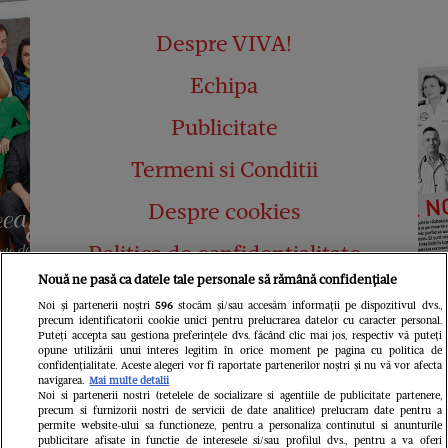
Despre VIVA!
Echipa
Publicitate
Termeni si Conditii
Despre cookies
Politica de confidențialitate
Nouă ne pasă ca datele tale personale să rămână confidențiale
Abonamente
Noi și partenerii noștri
596
stocăm și/sau accesăm informații pe dispozitivul dvs.,
precum identificatorii cookie unici pentru prelucrarea datelor cu caracter personal.
Contact
Puteți accepta sau gestiona preferințele dvs. făcând clic mai jos, respectiv vă puteți
opune utilizării unui interes legitim în orice moment pe pagina cu politica de
confidențialitate. Aceste alegeri vor fi raportate partenerilor noștri și nu vă vor afecta
navigarea.
Mai multe detalii
Noi si partenerii nostri (retelele de socializare si agentiile de publicitate partenere,
precum si furnizorii nostri de servicii de date analitice) prelucram date pentru a
permite website-ului sa functioneze, pentru a personaliza continutul si anunturile
publicitare afisate in functie de interesele si/sau profilul dvs., pentru a va oferi