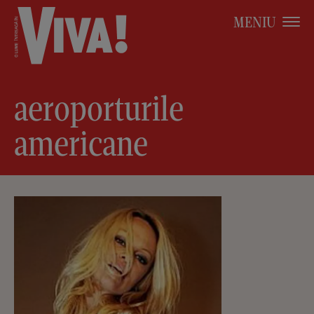
MENIU
aeroporturile
americane